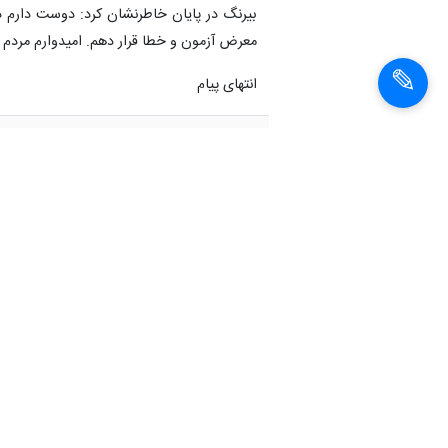
بیرنگ در پایان خاطرنشان کرد: دوست دارم د
معرض آزمون و خطا قرار دهم. امیدوارم مردم کا
انتهای پیام
شناسهٔ خبر:
92092215100