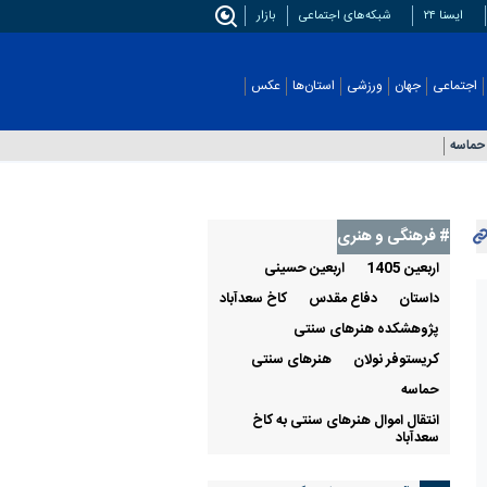
ایسنا ۲۴
شبکه‌های اجتماعی
بازار
اجتماعی
جهان
ورزشی
استان‌ها
عکس
حماسه
# فرهنگی و هنری
اربعین 1405
اربعين حسينی
داستان
دفاع مقدس
كاخ سعدآباد
پژوهشکده هنرهای سنتی
کریستوفر نولان
هنرهای سنتی
حماسه
انتقال اموال هنرهای سنتی به کاخ
سعدآباد