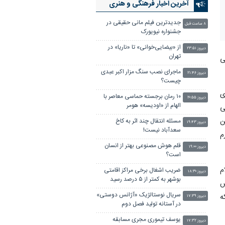
آخرین اخبار فرهنگی و هنری
جدیدترین فیلم مانی حقیقی در
۸ ساعت قبل
جشنواره نیویورک
از «بیضایی‌خوانی» تا «ناریا» در
دیروز ۲۳:۵۱
تهران
ی
ماجرای نصب سنگ مزار اکبر عبدی
دیروز ۲۱:۴۶
چیست؟
ی
۱۰ رمان برجسته حماسی معاصر با
دیروز ۲۰:۵۵
الهام از «اودیسه» هومر
ی
ن
مسئله انتقال چند اثر به کاخ
دیروز ۱۹:۴۳
سعدآباد نیست!
م
قلم هوش مصنوعی بهتر از انسان
دیروز ۱۹:۰۰
است؟
م
ضریب اشغال برخی مراکز اقامتی
دیروز ۱۸:۳۰
بوشهر به کمتر از ۵ درصد رسید
ش
سریال نوستالژیک «آژانس دوستی»
ه
دیروز ۱۷:۳۹
در آستانه تولید فصل دوم
یوسف تیموری مجری مسابقه
دیروز ۱۷:۳۲