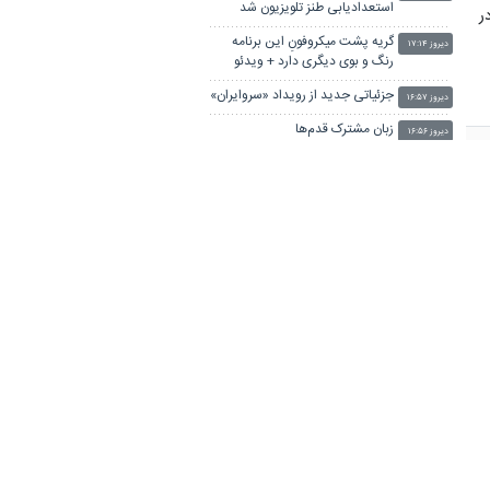
استعدادیابی طنز تلویزیون شد
ر
گریه پشت میکروفونِ این برنامه
دیروز ۱۷:۱۴
رنگ و بوی دیگری دارد + ویدئو
جزئیاتی جدید از رویداد «سروایران»
دیروز ۱۶:۵۷
زبان مشترک قدم‌ها
دیروز ۱۶:۵۶
تسهیلات ۱۲.۳ همتی برای بوم‌گردی
دیروز ۱۶:۲۷
و صنایع‌دستی در سال ۱۴۰۵/ تمجید
از استاندار خوزستان
فریدون جیرانی: اکبر عبدی حیف شد
دیروز ۱۶:۲۱
خاکسپاری مریم همتیان در قطعه
دیروز ۱۵:۱۳
هنرمندان و اعلام مراسم یادبود
اختصاص پروازهای فوق‌العاده ایران
دیروز ۱۳:۲۳
ایر برای بازگشت زائران اربعین
سینمایی که پس از ۳۵ سال با
دیروز ۱۳:۰۷
«اودیسه» جان گرفت
رفع موانع سرمایه‌گذاری گردشگری
دیروز ۱۲:۵۶
در دستور کار وزارت میراث‌فرهنگی
یک مقام وزارت خارجه: برنامه‌ریزی
دیروز ۱۲:۴۴
برای اربعین سال آینده از هم اکنون