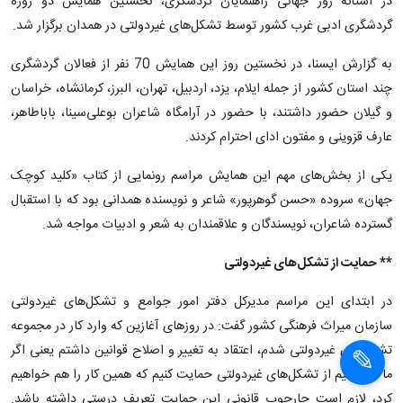
در آستانه روز جهانی راهنمایان گردشگری، نخستین همایش دو روزه
گردشگری ادبی غرب کشور توسط تشکل‌های غیردولتی در همدان برگزار شد.
به گزارش ایسنا، در نخستین روز این همایش 70 نفر از فعالان گردشگری
چند استان کشور از جمله ایلام، یزد، اردبیل، تهران، البرز، کرمانشاه، خراسان
و گیلان حضور داشتند، با حضور در آرامگاه شاعران بوعلی‌سینا، باباطاهر،
عارف قزوینی و مفتون ادای احترام کردند.
یکی از بخش‌های مهم این همایش مراسم رونمایی از کتاب «کلید کوچک
جهان» سروده «حسن گوهرپور» شاعر و نویسنده همدانی بود که با استقبال
گسترده شاعران، نویسندگان و علاقمندان به شعر و ادبیات مواجه شد.
** حمایت از تشکل‌های غیردولتی
در ابتدای این مراسم مدیرکل دفتر امور جوامع و تشکل‌های غیردولتی
سازمان میراث فرهنگی کشور گفت: در روزهای آغازین که وارد کار در مجموعه
تشکل‌های غیردولتی شدم، اعتقاد به تغییر و اصلاح قوانین داشتم یعنی اگر
ما بخواهیم از تشکل‌های غیردولتی حمایت کنیم که همین کار را هم خواهیم