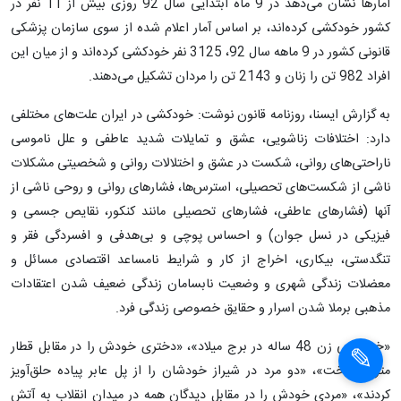
آمارها نشان می‌دهد در 9 ماه ابتدایی سال 92 روزی بیش از 11 نفر در
کشور خودکشی کرده‌اند، بر اساس آمار اعلام شده از سوی سازمان پزشکی
قانونی کشور در 9 ماهه سال 92، 3125 نفر خودکشی کرده‌اند و از میان این
افراد 982 تن را زنان و 2143 تن را مردان تشکیل می‌دهند.
به گزارش ایسنا، روزنامه قانون نوشت: خودکشی در ایران علت‌های مختلفی
دارد: اختلافات زناشویی، عشق و تمایلات شدید عاطفی و علل ناموسی
ناراحتی‌های روانی، شکست در عشق و اختلالات روانی و شخصیتی مشکلات
ناشی از شکست‌های تحصیلی، استرس‌ها، فشارهای روانی و روحی ناشی از
آنها (فشارهای عاطفی، فشارهای تحصیلی مانند کنکور، نقایص جسمی و
فیزیکی در نسل جوان) و احساس پوچی و بی‌هدفی و افسردگی فقر و
تنگدستی، بیکاری، اخراج از کار و شرایط نامساعد اقتصادی مسائل و
معضلات زندگی شهری و وضعیت نابسامان زندگی ضعیف شدن اعتقادات
مذهبی برملا شدن اسرار و حقایق خصوصی زندگی فرد.
«خودکشی زن 48 ساله در برج میلاد»، «دختری خودش را در مقابل قطار
مترو انداخت»، «دو مرد در شیراز خودشان را از پل عابر پیاده حلق‌آویز
کردند»، «مردی خودش را در مقابل دیدگان همه در میدان انقلاب به آتش