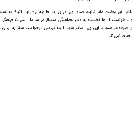
کایی نیز توضیح داد: فرآیند صدور ویزا در وزارت خارجه برای این اتباع به نسب
و درخواست آن‌ها نخست به دفتر هماهنگی مستقر در سازمان میراث فرهنگی 
ری صرف می‌شود تا این ویزا صادر شود. البته بررسی درخواست سفر به ایران د
 صرف نمی‌کند.
نگلیسی و کانادایی نیز برای دریافت ویزای ایران مثل آمریکایی‌ها نخست بای
سازمان میراث فرهنگی و گردگشری تحویل دهند که این کار از طریق آژانس‌ها
یری درخواست و صدور ویزای آن‌ها به مراتب از آمریکایی‌ها آسان‌تر است.
 ابتدای سال تاکنون از طریق ویزای فرودگاهی و یا گردشگری به ایران سف
جود است، اما معمولا آمار پلیس مهاجرت دقیق‌تر است، چون خیلی‌ها ممکن است ویز
یس مهاجرت تمام ورود و خروج‌ها را ثبت می‌کند.
صادر شود ولی ورود آن شخص به کشور را پلیس مهاجرت می‌تواند مشخص کند ب
آمار گردشگران را در اختیار دارد.