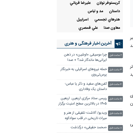
کریستوفر نولان
عليرضا قرباني
داستان
مد و لباس
هنرهاي تجسمي
اسراييل
معاون صدا
علي قمصري
ر
آخرین اخبار فرهنگی و هنری
د
چرا موسیقی «اوشین» در ذهن
۲ ساعت قبل
ایرانی‌ها ماندگار شد؟ + صدا
ن‌تر
حمله نیروهای اسرائیلی به خبرنگار
۳ ساعت قبل
د
پرس‌تی‌وی
کفن‌های سفید و ذکر یا عباس؛
۴ ساعت قبل
داستان یک وفاداری
ی
رییس ستاد مرکزی اربعین: اربعین
۵ ساعت قبل
ا 24 ساعت زمان
۱۴۰۵ در بالاترین سطح امنیت برگزار
شد
ویدیو/ آلاشت؛ تلفیقی از هنر و
۵ ساعت قبل
میراث تاریخی در قلب سوادکوه
ی
«محمد حقیقی» درگذشت
۸ ساعت قبل