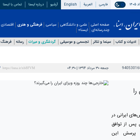
فارسی
العربیة
English
آرشیو
درباره ایسنا
تماس با ایسنا
صفحه اصلی
علمی و دانشگاهی
سیاسی
فرهنگی و هنری
اقتصادی
چندرسانه‌ای
ایسنا+
ادبیات و کتاب
سینما و تئاتر
تجسمی و موسیقی
گردشگری و میراث
رسانه
فرهنگ 
94053016
جمعه ۳۰ مرداد ۱۳۹۴ | ۰۴:۳۰
را
های ایرانی در
ن پس از توافق
ین پرسش این