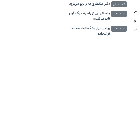
دکتر منتظری به رادیو می‌رود
۸ ساعت قبل
ت
واکنش ایرج راد به «یک فیل
۹ ساعت قبل
ناپدیدشده»
و
پیامی برای درگذشت محمد
ر
۹ ساعت قبل
نواب‌زاده
ابوالقاسم قاسم‌زاده درگذشت
۱۰ ساعت قبل
د
ویدیو/ آیا هنر انسان را آفرید؟
۱۰ ساعت قبل
نظریه‌ای که تاریخ تمدن را زیر سؤال
ی
برد
یادی از پرویز شاپور
۱۰ ساعت قبل
اطلاع‌رسانی دقیق، سریع و
۱۱ ساعت قبل
ر
مسئولانه، سرمایه رسانه‌ها برای
ا
جلب اعتماد مخاطبان
تلویزیون آخر هفته چه فیلم‌هایی
۱۲ ساعت قبل
پخش می‌کند؟
داستان تفنگی که کام عروس و داماد
۱۳ ساعت قبل
ه
را تلخ می‌کند
پیکر استاد نواب‌زاده در کرمان تشییع
۱۳ ساعت قبل
شد
آغاز فصل دوم کاوش‌های