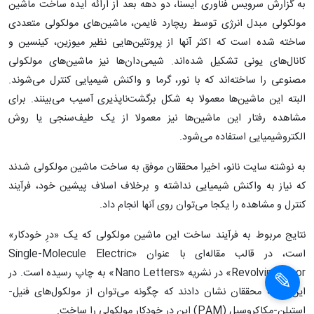
به گزارش سرویس فناوری ایسنا، دو دهه بعد از ارائه ایده ساخت ماشین
مولکولی مبدل انرژی توسط ریچارد فایمن، ماشین‌های مولکولی متعددی
ساخته شده‌ است که اکثر آنها از پروتئین‌هایی نظیر میوزین، کینسین و
کانال‌های یونی تشکیل شده‌اند. شیمی‌دان‌ها نیز ماشین‌های مولکولی
مصنوعی را ساخته‌اند که با نور، گرما و واکنش شیمیایی کنترل می‌شوند.
البته این ماشین‌ها معمولا به شکل برگشت‌ناپذیری آسیب می‌بینند. برای
مشاهده رفتار این ماشین‌ها نیز معمولا از یک طیف‌سنجی یا روش
الکتروشیمیایی استفاده می‌شود.
به نوشته سایت نانو، اخیرا محققان موفق به ساخت ماشین مولکولی شدند
که نیاز به واکنش شیمیایی نداشته و برخلاف اسلاف پیشین خود، فرآیند
کنترل و مشاهده را یکجا می‌توان روی آنها انجام داد.
نتایج مربوط به فرآیند ساخت این ماشین مولکولی که یک «درِ خودکار»
است، در قالب مقاله‌ای با عنوان «Single-Molecule Electric
Revolving Door» در نشریه «Nano Letters» به چاپ رسیده است. در
این مقاله محققان نشان دادند که چگونه می‌توان از مولکول‌های فنیل-
استیلن-مکاکروسیل (PAM) این درِ خودکار مولکولی را ساخت.