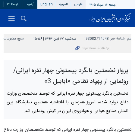
فارسی
العربیة
English
آرشیو
ایسنا ۲۴
جمعه ۱۶ مرداد ۱۴۰۵
علم
شناسهٔ خبر:
93082714548
سه‌شنبه ۲۷ آبان ۱۳۹۳ | ۱۵:۵۶
منبع:
مطبوعات
پرواز نخستین بالگرد پیستونی چهار نفره ایرانی/
رونمایی از پهپاد نظامی «ابابیل 3»
نخستین بالگرد پیستونی چهار نفره ایرانی که توسط متخصصان وزارت
دفاع تولید شده، امروز همزمان با افتتاحیه هفتمین نمایشگاه بین
المللی صنایع هوایی و هوانوردی ایران در کیش رونمایی شد.