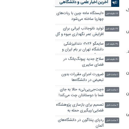
آخرین اخبار علمی‌ و دانشگاهی
ک
«ایستگاه ماه» چین با ربات‌های
۱۷ دقیقه قبل
چهارپا ساخته می‌شود
تولید نانوجاذب ایرانی برای
۲۷ دقیقه قبل
س
افزایش عمر نگهداری میوه و گل
سایمگو ۲۰۲۶؛ دندانپزشکی
۳۸ دقیقه قبل
دانشگاه تهران بر بام ایران و
 کردند.
غرب آسیا
سلاح جدید پیونگ‌یانگ در
۴۰ دقیقه قبل
فضای سایبری
ن
ضرورت اجرای مقررات بدون
۱ ساعت قبل
تبعیض در دانشگاه‌ها
«چت‌جی‌پی‌تی» حالا به جای
۱ ساعت قبل
ن
شما با دوستانتان چت می‌کند!
تصمیم برای بازسازی پژوهشگاه
۲ ساعت قبل
فضایی/پیگیری حمله به
ی
زیرساخت‌های علمی و رایزنی با
ردپای پنتاگون در دانشگاه‌های
۲ ساعت قبل
۱۰ کشور
آلمان