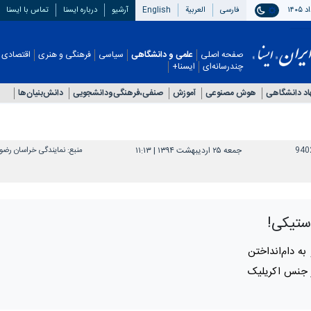
فارسی
العربیة
English
آرشیو
درباره ایسنا
تماس با ایسنا
صفحه اصلی
علمی و دانشگاهی
سیاسی
فرهنگی و هنری
اقتصادی
چندرسانه‌ای
ایسنا+
اد دانشگاهی
هوش مصنوعی
آموزش
صنفی،فرهنگی‌ودانشجویی
دانش‌بنیان‌ها
940
جمعه ۲۵ اردیبهشت ۱۳۹۴ | ۱۱:۱۳
منبع:
نمایندگی خراسان رض
استیکی!
به دام‌انداختن
ز جنس اکریلیک