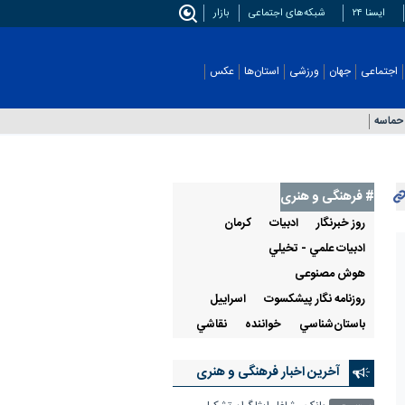
ایسنا ۲۴
شبکه‌های اجتماعی
بازار
اجتماعی
جهان
ورزشی
استان‌ها
عکس
حماسه
# فرهنگی و هنری
روز خبرنگار
ادبيات
كرمان
ادبيات علمي - تخيلي
هوش مصنوعی
روزنامه نگار پیشکسوت
اسراييل
باستان‌شناسي
خواننده
نقاشي
آخرین اخبار فرهنگی و هنری