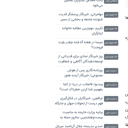
بانک مشاغل ایثارگران تشکیل
لحظاتی قبل
می‌شود
مهاجرانی: خبرنگار پرسشگر قدرت،
۲۶ دقیقه قبل
ا
شنونده جامعه و بخشی از مسیر
اصلاح امور است
تکریم؛ مهم‌ترین مطالبه خانواده
۴۶ دقیقه قبل
ایثارگران
ه
سینما در هفته گذشته چقدر بلیت
۵۳ دقیقه قبل
فروخت؟
روز خبرنگار نمادی برای قدردانی از
۵۶ دقیقه قبل
توسعه‌دهندگان آگاهی و شفافیت
روزنامه‌نگاری پس از هوش
۱ ساعت قبل
مصنوعی/ خبرنگار آینده هنوز
می‌نویسد؟
ویدیو/ فاضلاب در دریا؛ از کجا
۱ ساعت قبل
بفهمیم شنا کردن خطرناک است؟
س
عراقچی: خبرنگاران در شکل‌گیری
۱ ساعت قبل
فهم درست از تحولات جهان و جایگاه
،
ایران نقشی ارزشمند دارند
بیانیه وزارت خارجه به مناسبت
ن
۱ ساعت قبل
بیست‌وهشتمین سالروز حمله به
ک
کنسولگری ایران در مزار شریف
«مدیر مدرسه» جلال آل‌احمد سریال
۱ ساعت قبل