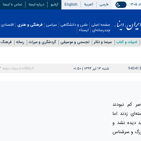
فارسی
العربیة
English
آرشیو
درباره ایسنا
تماس با ایسنا
صفحه اصلی
علمی و دانشگاهی
سیاسی
فرهنگی و هنری
اقتصادی
چندرسانه‌ای
ایسنا+
ادبیات و کتاب
سینما و تئاتر
تجسمی و موسیقی
گردشگری و میراث
رسانه
فرهنگ 
94041
شنبه ۱۳ تیر ۱۳۹۴ | ۰۱:۵۰
ر کم نبودند
‌ای زدند اما
ید دیده نشد و
بزرگ و سرشناس