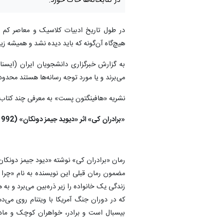
در کتابخانه‌ها خاک خورد.
در طول تاریخ ادبیات کلاسیک و معاصر کم نب
هیچ‌گاه آن‌گونه که باید دیده نشد و همیشه ز
به گزارش خبرگزاری دانشجویان ایران (ایسنا)
می‌برند و یا مورد توجه رسانه‌ها هستند محدود 
نشریه «هافینگتون پست» به معرفی چند کتاب نا
«برادران کی» اثر «دیوید جیمز دونکان» (1992)
رمان «برادران کی» نوشته «دیود جیمز دونکا
مضمون رمان قبلی این نویسنده به نام «چر
زندگی یک خانواده را زیر ذره‌بین می‌برد و به
که در دوران جنگ آمریکا با ویتنام روی می‌