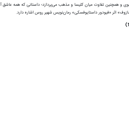
انواده نیز هر کدام ماجرای مستقل خود را دارند. «برادران کِی» رمانی عمیق
ی و همچنین تفاوت میان کلیسا و مذهب می‌پردازد؛ داستانی که همه عاشق آ
رامازوف» اثر «فیودور داستایوفسکی» رمان‌نویس شهیر روس اشاره دارد.
رمان کلاسیک «پیشگویان» به عنوان اولین داستان نوشته «مارگارت لاورنس» در سال 1974 روانه بازار شد و برنده جایز
فری طولانی در خاطرات «موراگ گان» شخصیت اصلی داستان است که به عنوا
به هیچ عنوان رابطه خوبی با دخترش «پیکه» ندارد، در تلاش است استقلال خود ر
فی» یک دامدار در مناطق روستایی انگلیس است که زندگی‌ روزمره وی با ب