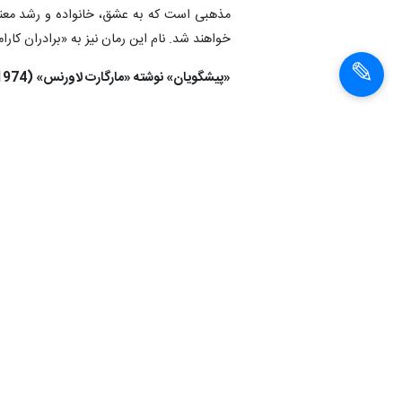
بیسبال است و برادر، خواهران کوچک و مادر خ
مذهبی است که به عشق، خانواده و رشد معنو
خواهند شد. نام این رمان نیز به «برادران کا
«پیشگویان» نوشته «مارگارت لاورنس» (1974)
«گاورنر جنرال» شد. این رمان پست‌مدرن س
یک نویسنده کاملا مستقل کار می‌کند. وی که 
به هر قیمتی حفظ کند.
«دعوت» از «یانیک مورفی» (2011)
شخصیت اصلی رمان «دعوت» نوشته «یانیک مور