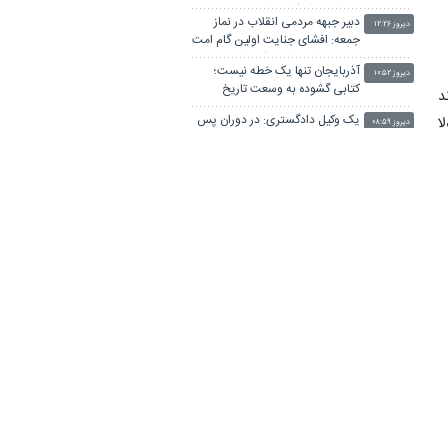
دوران بحران‌ کشور است
دبیر جبهه مردمی انقلاب در نماز
دیروز ۱۲:۲۶
جمعه: افشای جنایت اولین گام امت
در خونخواهی امام شهید است
آذربایجان تنها یک خطه نیست؛
دیروز ۱۰:۵۲
کتابی گشوده به وسعت تاریخ
 می‌گیرند
ایران‌زمین است
یک وکیل دادگستری: در دوران پس
دیروز ۰۸:۵۹
ا
از جنگ، قوه قضائیه باید به عنوان
«ضامن ثبات» عمل کند
ن
نماینده دامغان: جهاددانشگاهی
دیروز ۰۸:۰۷
ثابت کرده هیچ بن‌بستی درمسیر
ه
توسعه و خودکفایی کشور وجود
ی
محسن رضایی: اجازه باز شدن مسیر
ندارد
دیروز ۰۷:۱۱
دوم در تنگه هرمز را نخواهیم داد
ویدیو/ پزشکیان: باید بتوانیم میزان
دیروز ۰۱:۵۰
کالابرگ را بالا ببریم تا مردم راحت
باشند
پزشکیان: مدیریت کردن با وجود
۲ روز قبل
ت
صداهای تفرقه‌انگیز کار خداست/
سایپا واگذار می شود
ت
ضرغامی: تغییر ریل، عین بصیرت
۲ روز قبل
قی در برنامه
است؛ فرصت سوزی نکنیم
ن
رییس ستاد مرکزی اربعین: اربعین
۲ روز قبل
۱۴۰۵ در بالاترین سطح امنیت برگزار