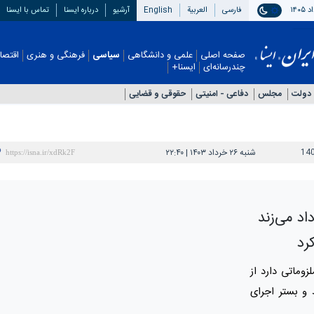
فارسی
العربیة
English
آرشیو
درباره ایسنا
تماس با ایسنا
صفحه اصلی
علمی و دانشگاهی
سیاسی
فرهنگی و هنری
اقتصادی
چندرسانه‌ای
ایسنا+
دولت
مجلس
دفاعی - امنيتی
حقوقی و قضایی
14
شنبه ۲۶ خرداد ۱۴۰۳ | ۲۲:۴۰
د می‌زند
رد
وماتی دارد از
ط و بستر اجرای