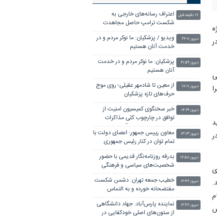
اعتراف رسانه‌های خارجی به
۱۷ دقیقه قبل
شکست ترامپ حاصل مجاهدت
رسانه‌های انقلابی است
ه
ویدیو / پزشکیان: ما نوکر مردم و در
دیروز ۲۲:۰۱
خدمت آنان هستیم
ر
پزشکیان: ما نوکر مردم و در خدمت
دیروز ۲۱:۵۹
آنان هستیم
صد آن اجرایی
از معین تا شادمهر عقیلی؛ روی موج
دیروز ۱۷:۱۱
ا
حرف‌های تازه پزشکیان
خبر سخنگوی کمیسیون امنیت از
دیروز ۱۴:۳۰
توافق در چارچوب کلی مذاکرات
ایران و عمان بر سر تنگه هرمز
د
معاون رییس جمهور: اعضای دولت با
دیروز ۱۳:۱۳
ر
تمام توان در کنار رئیس جمهوری
برای ایران ایستاده‌اند
بدرقه روزنامه‌نگار قدیمی با حضور
دیروز ۱۲:۵۸
شخصیت‌های سیاسی و فرهنگی
نیای
خطیب جمعه تهران: دشمن شکست
دیروز ۱۲:۴۲
.
مفتضحانه خورده و به التماس
افتاده، ادبیات باخت را هم بلد
م
نماینده پارس‌آباد: جهاد دانشگاهی
نیست
دیروز ۱۲:۲۷
از ستون‌های اصلی خودکفایی در
س