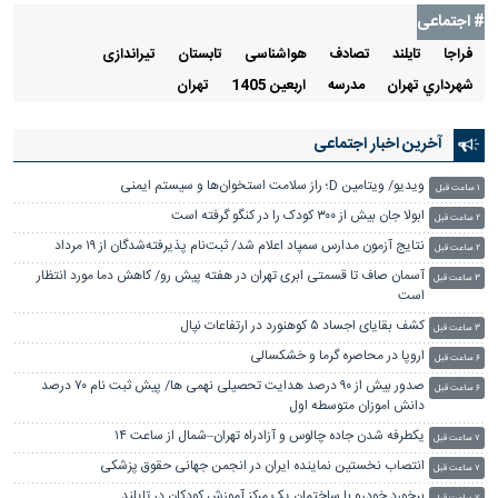
میلیون !
رایگان
# اجتماعی
فراجا
تايلند
تصادف
هواشناسی
تابستان
تیراندازی
شهرداري تهران
مدرسه
اربعین 1405
تهران
آخرین اخبار اجتماعی
ویدیو/ ویتامین D؛ راز سلامت استخوان‌ها و سیستم ایمنی
۱ ساعت قبل
ابولا جان بیش از ۳۰۰ کودک را در کنگو گرفته است
۲ ساعت قبل
نتایج آزمون مدارس سمپاد اعلام شد/ ثبت‌نام پذیرفته‌شدگان از ۱۹ مرداد
۲ ساعت قبل
آسمان صاف تا قسمتی ابری تهران در هفته پیش رو/ کاهش دما مورد انتظار
۳ ساعت قبل
است
کشف بقایای اجساد ۵ کوهنورد در ارتفاعات نپال
۳ ساعت قبل
اروپا در محاصره گرما و خشکسالی
۶ ساعت قبل
صدور بیش از ۹۰ درصد هدایت تحصیلی نهمی ها/ پیش ثبت نام ۷۰ درصد
۶ ساعت قبل
دانش اموزان متوسطه اول
یکطرفه شدن جاده چالوس و آزادراه تهران–شمال از ساعت ۱۴
۷ ساعت قبل
انتصاب نخستین نماینده ایران در انجمن جهانی حقوق پزشکی
۷ ساعت قبل
برخورد خودرو با ساختمان یک مرکز آموزش کودکان در تایلند