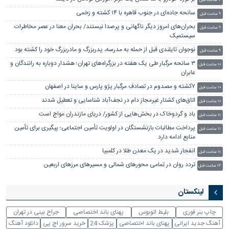
۷ ساعت قبل
سانحه جاده‌ای در جنوب قاهره با ۱۴ کشته و زخمی
۹ ساعت قبل
بحران‌های امروز دیگر ناگهانی و پرصدا نیستند/ بحران معنا در عصر مخاطرات
۹ ساعت قبل
سیستمیک
نوجوان تایلندی قبل از حمله به مدرسه، پدربزرگ و مادربزرگ خود را کشته بود
۹ ساعت قبل
۳ سانحه مرگبار طی یک هفته در بزرگراه‌های تهران؛ هشدار دوباره به رانندگان و
۱۰ ساعت قبل
عابران
۷کشته و مصدوم در تصادف مرگبار پژو پارس و ساینا در اصفهان
۱۰ ساعت قبل
اتاق‌های کشتار غیرمجاز دام در نجف‌آباد شناسایی و تعطیل شدند
۱۰ ساعت قبل
باد و گردوخاک در بخش‌هایی از کشور/ دریای مازندران مواج است
۱۱ ساعت قبل
پرداخت مطالبات بازنشستگان در اولویت تأمین اجتماعی؛ پیگیری برای تأمین
۱۱ ساعت قبل
منابع ادامه دارد
انفجار شدید در یک معدن طلا در کلمبیا
۱۱ ساعت قبل
تردد روان در تمامی محورهای شمالی و مسیرهای مرزهای اربعین
۱۲ ساعت قبل
لینکستان
چاپ بنر فوری
بلیط اتوبوس
پهنای باند اختصاصی
جراح بینی در تهران
آهنگ جدید ایرانی
پهنای باند اختصاصی
پزشک 24
خرید سرور اچ پی
دانلود آهنگ