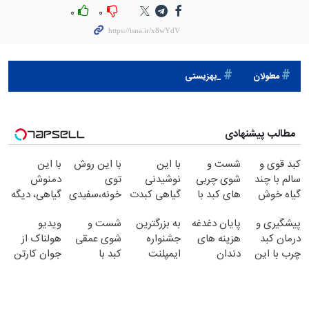
۰
۰
معلولان
_بهزيستی
مطالب پیشنهادی
کبد قوی و
شست و
با این
با این روش
با این
سالم با چند
شوی چربی
نوشیدنی
توی
دمنوش
گیاه خوش
های کبد با
گیاهی کبدت
خونه،سفیدی
گیاهی، دیگه
طعم
نوشیدنی
همیشه
و زیبایی
نگران کبد
پیشگیری و
پایان دغدغه
به بزرگترین
شست و
ویدیو
گیاهی(55%تخفیف)
پرقدرته55%تخفیف
دندوناتو
چرب نباش!
درمان کبد
هزینه های
جشنواره
شوی عمقی
هولناک از
برگردون
چرب با این
دندان
ایمپلنت
کبد با
جوان کارتن
(40%off)
نوشیدنی
پزشکی با
تهران خوش
دمنوش سم
خوابی که
گیاهی
پک سفید
اومدید! |
زدای گیاهی!
میلیاردر شد.
کننده خانگی
فقط ۲۵
آموزش