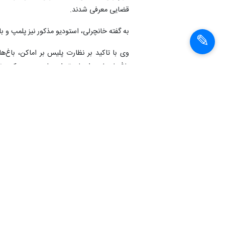
قضایی معرفی شدند.
به گفته خانچرلی، استودیو مذکور نیز پلمپ و ب
وی با تاکید بر نظارت پلیس بر اماکن، باغ‌ه
باغ‌های غرب استان تهران، پلیس سعی کرده تا ن
معاونان و روسای پلیس، در بازدیدهای سرزده خو
انتهای پیام
شناسهٔ خبر:
95050102040
دستگيری
پارتي
نیروی انتظ