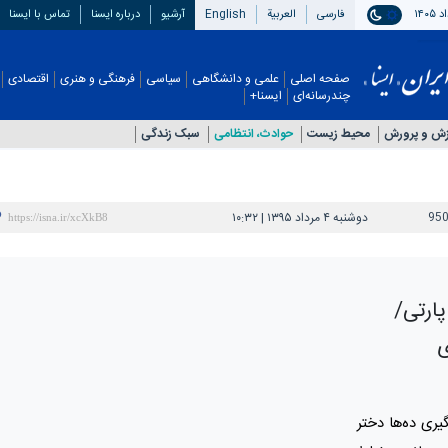
فارسی
العربیة
English
آرشیو
درباره ایسنا
تماس با ایسنا
صفحه اصلی
علمی و دانشگاهی
سیاسی
فرهنگی و هنری
اقتصادی
چندرسانه‌ای
ایسنا+
زش و پرورش
محیط زیست
حوادث، انتظامی
سبک زندگی
95
دوشنبه ۴ مرداد ۱۳۹۵ | ۱۰:۳۲
پارتی/
ی
یری ده‌ها دختر