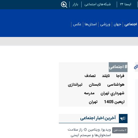
ایسنا ۲۴
شبکه‌های اجتماعی
بازار
اجتماعی
جهان
ورزشی
استان‌ها
عکس
# اجتماعی
فراجا
تايلند
تصادف
هواشناسی
تابستان
تیراندازی
شهرداري تهران
مدرسه
اربعین 1405
تهران
آخرین اخبار اجتماعی
ویدیو/ ویتامین D؛ راز سلامت
۲ ساعت قبل
استخوان‌ها و سیستم ایمنی