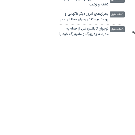
کشته و زخمی
بحران‌های امروز دیگر ناگهانی و
۹ ساعت قبل
پرصدا نیستند/ بحران معنا در عصر
مخاطرات سیستمیک
نوجوان تایلندی قبل از حمله به
۹ ساعت قبل
ه
مدرسه، پدربزرگ و مادربزرگ خود را
و
کشته بود
۳ سانحه مرگبار طی یک هفته در
۱۰ ساعت قبل
بزرگراه‌های تهران؛ هشدار دوباره به
رانندگان و عابران
۷کشته و مصدوم در تصادف مرگبار
۱۰ ساعت قبل
پژو پارس و ساینا در اصفهان
اتاق‌های کشتار غیرمجاز دام در
۱۰ ساعت قبل
نجف‌آباد شناسایی و تعطیل شدند
باد و گردوخاک در بخش‌هایی از
۱۱ ساعت قبل
کشور/ دریای مازندران مواج است
پرداخت مطالبات بازنشستگان در
۱۱ ساعت قبل
اولویت تأمین اجتماعی؛ پیگیری
برای تأمین منابع ادامه دارد
انفجار شدید در یک معدن طلا در
۱۱ ساعت قبل
کلمبیا
تردد روان در تمامی محورهای
۱۲ ساعت قبل