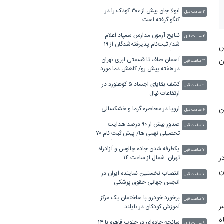
ابولا جان بیش از ۳۰۰ کودک را در
۲ ساعت قبل
کنگو گرفته است
نتایج آزمون مدارس سمپاد اعلام
۲ ساعت قبل
شد/ ثبت‌نام پذیرفته‌شدگان از ۱۹
س
مرداد
آسمان صاف تا قسمتی ابری تهران
ن
۳ ساعت قبل
در هفته پیش رو/ کاهش دما مورد
انتظار است
کشف بقایای اجساد ۵ کوهنورد در
۴ ساعت قبل
ارتفاعات نپال
ن
اروپا در محاصره گرما و خشکسالی
۶ ساعت قبل
صدور بیش از ۹۰ درصد هدایت
۷ ساعت قبل
تحصیلی نهمی ها/ پیش ثبت نام ۷۰
درصد دانش اموزان متوسطه اول
یکطرفه شدن جاده چالوس و آزادراه
۷ ساعت قبل
ر
تهران–شمال از ساعت ۱۴
ن
انتصاب نخستین نماینده ایران در
۷ ساعت قبل
انجمن جهانی حقوق پزشکی
برخورد خودرو با ساختمان یک مرکز
۷ ساعت قبل
د 150 دختر و پسر
آموزش کودکان در تایلند
ه
سانحه جاده‌ای در جنوب قاهره با ۱۴
۹ ساعت قبل