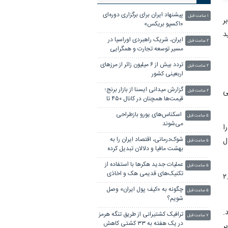
پیشنهاد ایران برای برگزاری دوره‌ای
۱ ساعت قبل
بر
«اکسپو بریکس»
لید
ایران، شریک راهبردی اوراسیا در
۲ ساعت قبل
مسیر توسعه تجارت و همگرایی
منطقه‌ای
تردد بیش از ۶ میلیون زائر از مرزهای
۲ ساعت قبل
اربعینی کشور
گزارش میدانی ایسنا از بازار برنج؛
ه اندکی
۲ ساعت قبل
قیمت‌ها همچنان در کانال ۴۵۰ تا
۵۵۰ هزار تومان
اسکناس‌های یورو بازطراحی
۵ ساعت قبل
می‌شوند
ن شمار میلیاردرها (۱۰۱۳ نفر) را
شوک‌درمانی، اقتصاد ایران را به
سال
۵ ساعت قبل
بهشت مافیا و دلالان تبدیل کرده
است
عملیات جدید هکرها با استفاده از
۵ ساعت قبل
تکنیک‌های قدیمی هک و اخاذی
ه تریلیون دلار رسید، از اروپا، خاورمیانه و آفریقا با حدود ۲.۸
چگونه به «کیف پول ایران» وصل
۵ ساعت قبل
شویم؟
.
ترافیک کشتیرانی از طریق تنگه هرمز
۷ ساعت قبل
در یک هفته به ۳۳ کشتی کاهش
ر