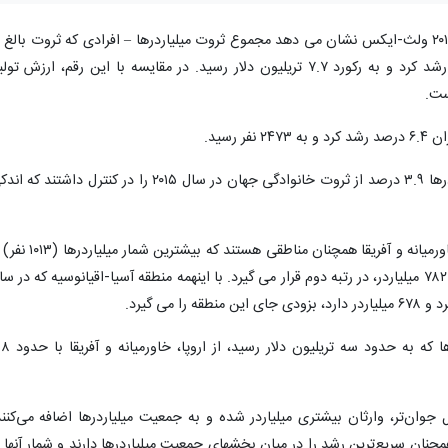
به گزارش ایسنا، آمار میلیاردرهای سال ۲۰۱۶-۲۰۱۵ ولث-ایکس نشان می دهد مجموع ثروت میلیاردرها – افرادی که ثروت بالغ 
یک میلیارد دلار یا بیشتر دارند – ۵.۴ درصد رشد کرد و به رکورد ۷.۷ تریلیون دلار رسید. در مقایسه با این رقم، ارزش تو
طبق گزارش گروه مشاوره ولث-ایکس، میلیاردرها ۳.۹ درصد از ثروت خانوادگی جهان در سال ۲۰۱۵ را در کنترل داشتند ک
بر اساس گزارش وال استریت ژورنال، اروپا، خاورمیانه و آفریقا همچنان مناطقی هستند که بیشتری
در خود جای داده اند در حالیکه قاره آمریکا با ۷۸۲ میلیاردر، در رتبه دوم قرار می گیرد. با اینهمه منطقه آسیا-اقیانوسیه که در 
اما قاره آمریکا از نظر مجموع ثروت میلیاردرها که به حدود س
 جوان‌تر، وارثان بیشتری میلیاردر شده و به جمعیت میلیاردرها اضافه می‌کنند
همچنان سریع‌ترین رشد را در میان بخشهای جمعیت میلیاردرها دارند و شمار آنها ب