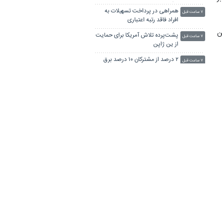
یافت
همراهی در پرداخت تسهیلات به
۷ ساعت قبل
افراد فاقد رتبه اعتباری
ن
پشت‌پرده تلاش آمریکا برای حمایت
۷ ساعت قبل
از ین ژاپن
۲ درصد از مشترکان ۱۰ درصد برق
۷ ساعت قبل
ه
خانگی را مصرف می‌کنند!
پیکاپ برقی ارزان فورد در راه بازار
۷ ساعت قبل
سیگنال با کاربران اندروید راه آمد
ان را
۷ ساعت قبل
رانندگان انگلیسی به سرقت سوخت
۷ ساعت قبل
روی آوردند!
.
هشدار درباره فروش حواله‌های
۸ ساعت قبل
صوری خودروهای وارداتی
ی جهان بوده است و بیش از ۵۶ درصد
اتاق‌های کشتار غیرمجاز دام در
۸ ساعت قبل
نجف‌آباد شناسایی و تعطیل شدند
قیمت نفت صعودی ماند
۸ ساعت قبل
تعرفه ۱۵ درصدی آمریکا بر
۸ ساعت قبل
پلی‌سیلیکون