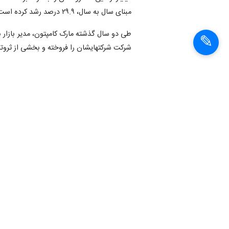
مبنای سال به سال، ۲۹.۹ درصد رشد کرده است.
طی دو سال گذشته مارک کامپتون، مدیر بازار با
شرکت شرکتهایشان را فروخته و بخشی از ثروتشا
به گفته وی، این مشتریان اغلب با این مسئله 
ای وارد نشود بنابراین تنها خواهان منتقل کردن
خودشان بدست آورده اند که از ۸۱ درصد در سال ۲۰۱۴ بالاتر بوده است.
همچنین طبق این گزارش، همچنانکه شمار میلی
از کل میلیاردرها به فعالیتهای بشردوستانه ادام
انتهای پیام
شناسهٔ خبر:
95050111085