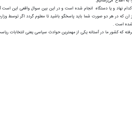
ا به اطلاع می‌رسانیم.
کدام نهاد و یا دستگاه انجام شده است و در این بین سوال واقعی این است آی
از ان که در هر دو صورت شما باید پاسخگو باشید تا معلوم گردد اگر توسط وزار
نشده است .
فته که کشور ما در آستانه یکی از مهمترین حوادث سیاسی یعنی انتخابات ریاس
ستا و در برخی از حوزه‌ها انتخابات مجلس شورای اسلامی قرار دارد و نیازمن
وعات است. معلوم نیست این اقدام با کدامین منطق صورت گرفته و با چه تحلیل
ان چنین اقداماتی اسباب یاوه سرایی دشمنان این آب و خاک را مهیا کرده و د
ان خواهد داد.
نگاران، فعالان سیاسی-مدنی نزدیک به دولت یا مسئولان اداره کانال‌های تلگرام
 و این در حالی است که مدیران کانال‌های تلگرامی مخالف دولت کاملاً آزاد بود
غ و جعل و تبلیغات منفی، در حال تخریب وجهه دولت شما هستند. ضمن حمایت ا
 اصولگرا، خواستار پایان دادن به برخوردها و رویکردهای دوگانه در کشور هستیم
ن داشت اجرای بی‌کم و کاست قانون اساسی در صورت انجام امر توسط وزار
سازی لازم برای اذهان ملت شریف ایران می باشد و در صورت انجام آن توس
ی دیگر در امور مرتبط با وزارت اطلاعات و تامین حقوق شهروندی برای همه فعالا