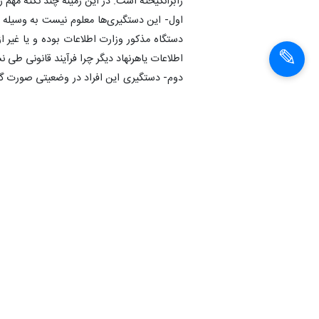
رابرانگیخته است. در این زمینه چند نکته مهم ر
اول- این دستگیری‌ها معلوم نیست به وسیله 
دستگاه مذکور وزارت اطلاعات بوده و یا غیر 
اطلاعات یاهرنهاد دیگر چرا فرآیند قانونی طی 
دوم- دستگیری این افراد در وضعیتی صورت گر
جمهوری و انتخابات شوراهای اسلامی شهر و رو
آرامش و امنیت و برخورد قانونی در همه موض
دستگیری این افراد قابل توجیه است و بی گم
اصل فرصت و بهانه به دست دشمنان سرزمین‌م
سوم. تمامی افراد دستگیرشده به‌نحوی روزنامه‌
اصلاح‌طلب و اعتدال‌گرا و حامیان دولت هستند
و با انواع روش‌ها و با توسل به تهمت، درو
آزادی تمامی اصحاب رسانه اعم از اصلاح‌طلب و
چهارم- آنچه در این ماجرا انتظار می‌توا
اطلاعات پاسخگویی آن وزارت محترم و شفاف 
سایر نهادها بی شک انتظار عدم مداخله نهادها