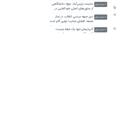
افتاده، ادبیات باخت را هم بلد
نماینده پارس‌آباد: جهاد دانشگاهی
نیست
۱۰ ساعت قبل
ا
از ستون‌های اصلی خودکفایی در
دوران بحران‌ کشور است
ت
دبیر جبهه مردمی انقلاب در نماز
۱۰ ساعت قبل
جمعه: افشای جنایت اولین گام امت
در خونخواهی امام شهید است
ت
آذربایجان تنها یک خطه نیست؛
۱۱ ساعت قبل
کتابی گشوده به وسعت تاریخ
د
ایران‌زمین است
ی
یک وکیل دادگستری: در دوران پس
۱۳ ساعت قبل
از جنگ، قوه قضائیه باید به عنوان
ر
«ضامن ثبات» عمل کند
نماینده دامغان: جهاددانشگاهی
۱۴ ساعت قبل
ثابت کرده هیچ بن‌بستی درمسیر
توسعه و خودکفایی کشور وجود
ی
محسن رضایی: اجازه باز شدن مسیر
ندارد
۱۵ ساعت قبل
دوم در تنگه هرمز را نخواهیم داد
ه
ویدیو/ پزشکیان: باید بتوانیم میزان
ز
۲۰ ساعت قبل
کالابرگ را بالا ببریم تا مردم راحت
.
باشند
پزشکیان: مدیریت کردن با وجود
دیروز ۲۲:۰۱
ت
صداهای تفرقه‌انگیز کار خداست/
ط
سایپا واگذار می شود
ضرغامی: تغییر ریل، عین بصیرت
دیروز ۱۸:۲۶
ن
است؛ فرصت سوزی نکنیم