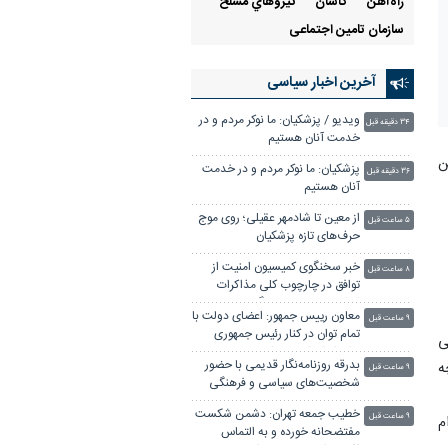
راه‌آهن
كاشان
نيروهاي مسلح
سازمان تامین اجتماعی
آخرین اخبار سیاسی
ویدیو / پزشکیان: ما نوکر مردم و در
۳۴ دقیقه قبل
خدمت آنان هستیم
ن
پزشکیان: ما نوکر مردم و در خدمت
۳۶ دقیقه قبل
آنان هستیم
از معین تا شادمهر عقیلی؛ روی موج
۵ ساعت قبل
حرف‌های تازه پزشکیان
خبر سخنگوی کمیسیون امنیت از
۸ ساعت قبل
توافق در چارچوب کلی مذاکرات
ایران و عمان بر سر تنگه هرمز
معاون رییس جمهور: اعضای دولت با
۹ ساعت قبل
تمام توان در کنار رئیس جمهوری
اسی
برای ایران ایستاده‌اند
بدرقه روزنامه‌نگار قدیمی با حضور
ه
۹ ساعت قبل
شخصیت‌های سیاسی و فرهنگی
خطیب جمعه تهران: دشمن شکست
۹ ساعت قبل
م
مفتضحانه خورده و به التماس