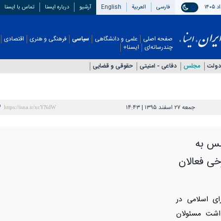
فارسی
العربیة
English
آرشیو
درباره ایسنا
تماس با ایسنا
صفحه اصلی
علمی و دانشگاهی
سیاسی
فرهنگی و هنری
اقتصادی
چندرسانه‌ای
ایسنا+
دولت
مجلس
دفاعی - امنيتی
حقوقی و قضایی
جمعه ۲۷ اسفند ۱۳۹۵ | ۱۴:۴۳
جلس به
خی فعالان
ی اسلامی در
زداشت مسئولان