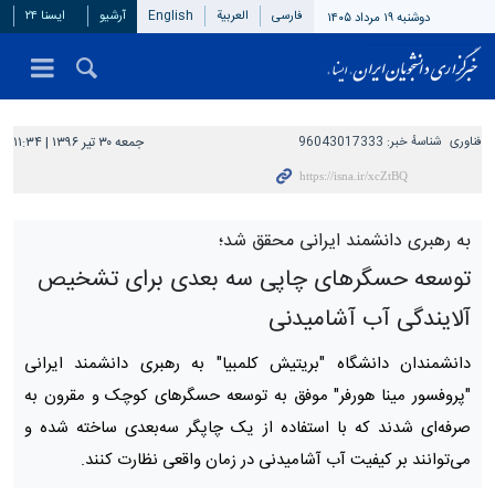
فارسی
العربیة
English
آرشیو
ایسنا ۲۴
دوشنبه ۱۹ مرداد ۱۴۰۵
فناوری
شناسهٔ خبر:
96043017333
جمعه ۳۰ تیر ۱۳۹۶ | ۱۱:۳۴
به رهبری دانشمند ایرانی محقق شد؛
توسعه حسگرهای چاپی سه بعدی برای تشخیص
آلایندگی آب آشامیدنی
دانشمندان دانشگاه "بریتیش کلمبیا" به رهبری دانشمند ایرانی
"پروفسور مینا هورفر" موفق به توسعه حسگرهای کوچک و مقرون به
صرفه‌ای شدند که با استفاده از یک چاپگر سه‌بعدی ساخته شده و
می‌توانند بر کیفیت آب آشامیدنی در زمان واقعی نظارت کنند.