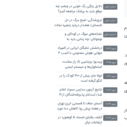
بهداشت برای جلوگیری از فعالیت
دلایل پارگی رگ خونی در چشم؛ چه
پزشک‌نماها
۱ ساعت قبل
موقع باید به پزشک مراجعه کنیم؟
غرق‌شدگی؛ شبح مرگ در دل
۱ ساعت قبل
تابستان/ هشدار درباره زنجیره نجات
م
های نافرجام
نشانه‌های سوگ در کودکان و
ن
۴ ساعت قبل
نوجوانان؛ چه زمانی باید به
روان‌شناس مراجعه کرد؟
درخشش نخبگان ایرانی در المپیاد
دیروز ۲۱:۴۲
جهانی هوش مصنوعی با کسب ۴
د:
مدال
ویدیو/ ویتامین D؛ راز سلامت
ر
دیروز ۱۹:۰۵
استخوان‌ها و سیستم ایمنی
ابولا جان بیش از ۳۰۰ کودک را در
دیروز ۱۸:۲۱
کنگو گرفته است
ه
نتایج آزمون مدارس سمپاد اعلام
ی
دیروز ۱۸:۱۴
شد/ ثبت‌نام پذیرفته‌شدگان از ۱۹
مرداد
آسمان صاف تا قسمتی ابری تهران
دیروز ۱۷:۲۴
در هفته پیش رو/ کاهش دما مورد
ر
انتظار است
کشف بقایای اجساد ۵ کوهنورد در
ب
دیروز ۱۷:۰۳
ارتفاعات نپال