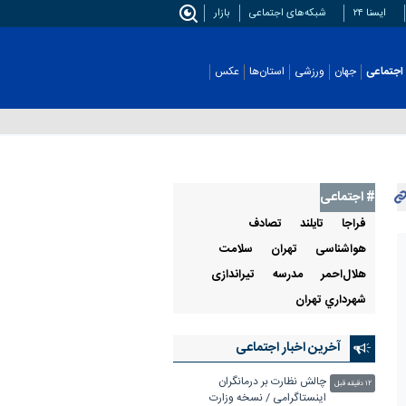
ایسنا ۲۴
شبکه‌های اجتماعی
بازار
اجتماعی
جهان
ورزشی
استان‌ها
عکس
# اجتماعی
فراجا
تايلند
تصادف
هواشناسی
تهران
سلامت
هلال‌احمر
مدرسه
تیراندازی
شهرداري تهران
آخرین اخبار اجتماعی
چالش نظارت بر درمانگران
۱۲ دقیقه قبل
اینستاگرامی / نسخه وزارت