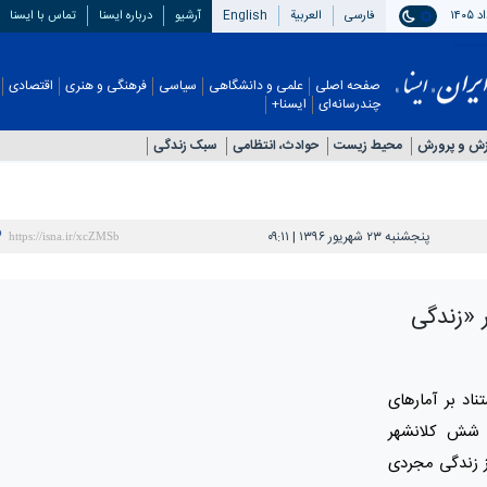
فارسی
العربیة
English
آرشیو
درباره ایسنا
تماس با ایسنا
صفحه اصلی
علمی و دانشگاهی
سیاسی
فرهنگی و هنری
اقتصادی
چندرسانه‌ای
ایسنا+
زش و پرورش
محیط زیست
حوادث، انتظامی
سبک زندگی
پنجشنبه ۲۳ شهریور ۱۳۹۶ | ۰۹:۱۱
 «زندگی
ناد بر آمارهای
ز جوانان شش کلانشهر
از زندگی مجردی