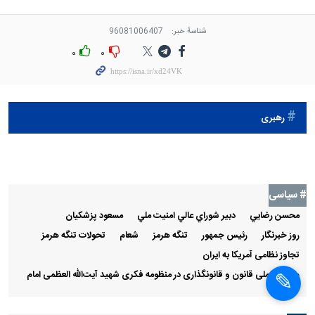
شناسهٔ خبر:
96081006407
۰
۰
رهبری
# سیاسی
محسن رضايي
دبير شوراي عالي امنيت ملي
مسعود پزشکیان
روز خبرنگار
رئيس جمهور
تنگه هرمز
شعام
تحولات تنگه هرمز
تجاوز نظامی آمریکا به ایران
همایش ملی قانون و قانونگذاری در منظومه فکری شهید آیت‌الله العظمی امام
خامنه‌ای