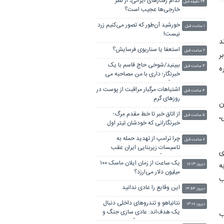
کدام رفتارهای ایرانی، از نظر
۲۴ دقیقه قبل
خارجی‌ها عجیب است؟
خورشید آن‌طور که تصور می‌کنیم زرد
۱ ساعت قبل
نیست!
د
استعفا یا سناریوی فرسایش؟
۲ ساعت قبل
ر
ببینید/شوخی حاج‌ قاسم با یک
ه
۳ ساعت قبل
خبرنگار؛ داری با من مصاحبه می
کنی؟!
اشتباهات مرگبار مراقبت از پوست در
۴ ساعت قبل
روزهای گرم
ن
از اتاق خبر تا خط مقدم مرگ؛
،
۵ ساعت قبل
خبرنگارانی که خودشان تیتر اول
اخبار جهان شدند!
چرا ترامپ از تهدید حمله به
۶ ساعت قبل
تاسیسات زیربنایی ایران عقب
ی
نشست؟
یک ساعت از زمان ایلان ماسک ۱۰۰
از بار آن به
دیروز ۱۶:۱۳
میلیون دلار می‌ارزد؟
ب
این وقایع را عادی ندانید
دیروز ۱۴:۵۴
نتانیاهو و تندروهای داخلی دنبال
دیروز ۱۳:۰۸
یک هدف‌اند: عادی سازی جنگ و
ب
حساسیت زدایی از آن