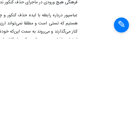
فرهنگی هیچ ورودی در ماجرای حذف کنکور ند
عباسپور درباره رابطه با ایده حذف کنکور و چ
هستیم که تستی است و مطلقا نمی‌تواند ارزی
کنار می‌گذارند و می‌روند به سمت این‌که خود
اعضای مافیا روبه‌رو می‌شویم که پول کلانی از
شرکت‌کنندگان چندین‌ میلیون تومان هزینه می‌ک
انتهای پیام
شناسهٔ خبر:
91100503204