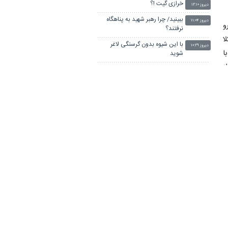
خرازی گیت !؟
دیروز ۱۲:۱۰
ببینید/ چرا رهبر شهید به پناهگاه
دیروز ۱۱:۰۴
و
نرفتند؟
ا
با این شیوه بدون گرسنگی لاغر
دیروز ۱۰:۲۹
ا
شوید
ز
اکنون بلندگوهای دشمن دست
دیروز ۰۹:۱۲
کسانی است که ظاهر انقلابیگری
دارند
روزنامه‌نگاری ملی؛ درآمدی بر
۲ روز قبل
حقیقت‌نگاری ایرانی
توصیه‌های میرفخرائی برای موفقیت
۲ روز قبل
والیبال در بازیهای آسیایی
مردم این کشورها ۶۰ سالگی را
۲ روز قبل
نمی‌بینند! / جایگاه ایران در امید به
زندگی کجاست؟
چرا مخاطب دیگر حوصله سریال 30
۲ روز قبل
قسمتی ندارد؟
ابوالفتح: حتی وقتی می‌گوییم
۲ روز قبل
مذاکره نمی‌کنیم، در حال مذاکره
ایم/ برجام برای ایران معجزه بود
دختری که مایکروسافت را
۲ روز قبل