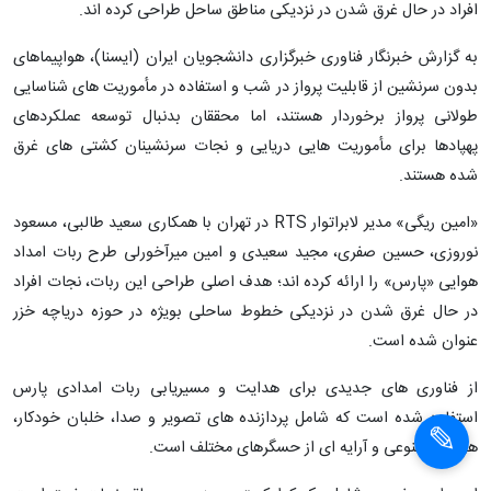
تیمی از محققان جوان ایرانی ربات امداد هوایی «پارس» را با هدف نجات
افراد در حال غرق شدن در نزدیکی مناطق ساحل طراحی کرده اند.
به گزارش خبرنگار فناوری خبرگزاری دانشجویان ایران (ایسنا)، هواپیماهای
بدون سرنشین از قابلیت پرواز در شب و استفاده در مأموریت های شناسایی
طولانی پرواز برخوردار هستند، اما محققان بدنبال توسعه عملکردهای
پهپادها برای مأموریت هایی دریایی و نجات سرنشینان کشتی های غرق
شده هستند.
«امین ریگی» مدیر لابراتوار RTS‌ در تهران با همکاری سعید طالبی، مسعود
نوروزی، حسین صفری، مجید سعیدی و امین میرآخورلی طرح ربات امداد
هوایی «پارس» را ارائه کرده اند؛ هدف اصلی طراحی این ربات، نجات افراد
در حال غرق شدن در نزدیکی خطوط ساحلی بویژه در حوزه دریاچه خزر
عنوان شده است.
از فناوری های جدیدی برای هدایت و مسیریابی ربات امدادی پارس
استفاده شده است که شامل پردازنده های تصویر و صدا، خلبان خودکار،
هوش مصنوعی و آرایه ای از حسگرهای مختلف است.