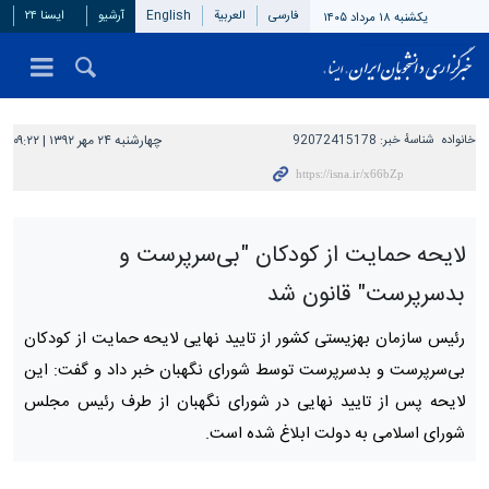
فارسی
العربیة
English
آرشیو
ایسنا ۲۴
یکشنبه ۱۸ مرداد ۱۴۰۵
خانواده
شناسهٔ خبر:
92072415178
چهارشنبه ۲۴ مهر ۱۳۹۲ | ۰۹:۲۲
لایحه حمایت از کودکان "بی‌سرپرست و
بدسرپرست" قانون شد
رئیس سازمان بهزیستی کشور از تایید نهایی لایحه حمایت از کودکان
بی‌سرپرست و بدسرپرست توسط شورای نگهبان خبر داد و گفت: این
لایحه پس از تایید نهایی در شورای نگهبان از طرف رئیس مجلس
شورای اسلامی به دولت ابلاغ شده است.