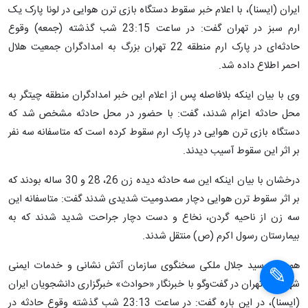
حسین درخشان در گفت و گو با خبرنگار «حوادث» خبرگزاری دانشجویان
ایران (ایسنا)، با اعلام خبر سقوط دستگاه بازی ترن هوایی در لونا پارک یک
ارم سبز در تهران گفت: در ساعت 23:15 شب گذشته (جمعه) وقوع
حادثه‌ای در پارک ارم منطقه 22 تهران بزرگ به امدادگران جمعیت هلال
احمر اطلاع داده شد.
وی با بیان اینکه بلافاصله پس از اعلام این خبر امدادگران منطقه چیتگر به
محل حادثه اعزام شدند، گفت: با حضور در محل حادثه مشخص شد که
دستگاه بازی ترن هوایی در پارک ارم سقوط کرده است که متاسفانه سه نفر
بر اثر این سقوط آسیب دیدند.
درخشان با بیان اینکه این سه حادثه دیده زن 26، 28 و 30 ساله بودند که
بر اثر سقوط ترن هوایی دچار مصدومیت شدیدی شدند گفت: متاسفانه این
سه زن از ناحیه گردن، نخاع و دست دچار جراحت شدید شدند که به
بیمارستان رسول اکرم (ص) منتقل شدند.
همچنین سید جلال ملکی سخنگوی سازمان آتش نشانی و خدمات ایمنی
شهرداری تهران در گفت‌وگو با خبرنگار «حوادث» خبرگزاری دانشجویان ایران