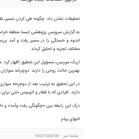
تحقیقات نشان داد: چگونه طی کردن مسیر، نق
به گزارش سرویس پژوهشی ایسنا منطقه خراسان
اندوه و خستگی را در مسیر رفت و آمد بررسی
مختلف تجزیه و تحلیل کردند.
اریک موریس، مسؤول این تحقیق اظهار کرد: ما
بهترین حالت روحی را دارند. دوچرخه سواران 
در این تحقیق به ترتیب بعد از دوچرخه سواری
دارند. افرادی که با قطار و اتوبوس حتی برای
درک این رابطه بین «چگونگی رفت وآمد» و «اح
انتهای پیام
شناسهٔ خبر:
93031306708