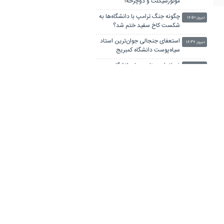
موتورسیکلت و دوچرخه!
چگونه جنگ ترامپ با دانشگاه‌ها به
دیروز ۱۶:۵۰
شکست کاخ سفید ختم شد؟
استعفای جنجالی جوان‌ترین استاد
دیروز ۱۶:۳۷
سیاه‌پوست دانشگاه کمبریج
فرماندار سمنان: جهاددانشگاهی
دیروز ۱۵:۱۲
جلوه‌ای از خودباوری و اتکا به
توانمندی‌های داخلی است
فناوری تولید کربنات لیتیوم آماده
دیروز ۱۵:۰۵
انتقال به صنایع و معادن است
برپایی میز ارتباطات مردمی
دیروز ۱۴:۵۶
جهاددانشگاهی در نماز جمعه اراک
امام جمعه بوشهر: دشمن به دنبال
دیروز ۱۴:۵۴
شکستن وحدت داخلی است
آیا میوه و عسل به بزرگ‌تر شدن مغز
دیروز ۱۴:۴۲
انسان کمک کردند؟
استاندار مرکزی: باور به ظرفیت‌های
دیروز ۱۴:۲۲
درونی کشور مهم‌ترین سرمایه جهاد
دانشگاهی است
رئیس جهاددانشگاهی استان: بوشهر
دیروز ۱۳:۳۳
می‌تواند قطب فناوری انرژی کشور