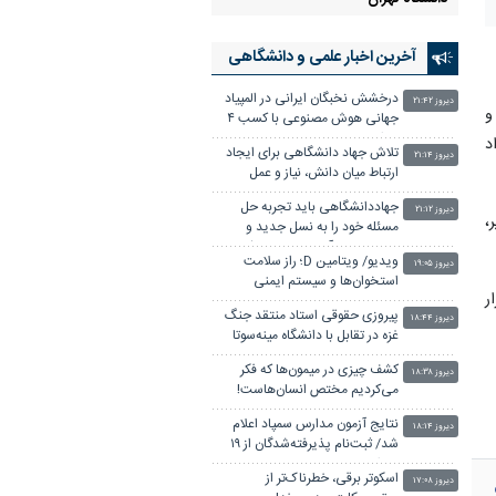
آخرین اخبار علمی‌ و دانشگاهی
درخشش نخبگان ایرانی در المپیاد
دیروز ۲۱:۴۲
و
جهانی هوش مصنوعی با کسب ۴
مدال
د
تلاش جهاد دانشگاهی برای ایجاد
دیروز ۲۱:۱۴
ارتباط میان دانش، نیاز و عمل
جهاددانشگاهی باید تجربه حل
دیروز ۲۱:۱۲
،
مسئله خود را به نسل جدید و
زیست‌بوم نوآوری باز متصل کند
ویدیو/ ویتامین D؛ راز سلامت
دیروز ۱۹:۰۵
استخوان‌ها و سیستم ایمنی
ر
پیروزی حقوقی استاد منتقد جنگ
دیروز ۱۸:۴۴
غزه در تقابل با دانشگاه مینه‌سوتا
کشف چیزی در میمون‌ها که فکر
دیروز ۱۸:۳۸
می‌کردیم مختص انسان‌هاست!
نتایج آزمون مدارس سمپاد اعلام
دیروز ۱۸:۱۴
شد/ ثبت‌نام پذیرفته‌شدگان از ۱۹
مرداد
اسکوتر برقی، خطرناک‌تر از
دیروز ۱۷:۰۸