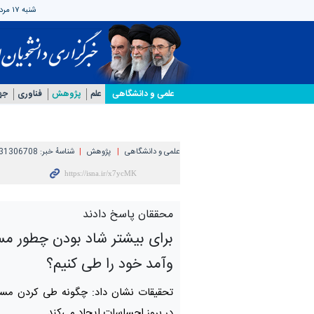
شنبه ۱۷ مرداد ۱۴۰۵
علمی‌ و دانشگاهی
علم
پژوهش
فناوری
جه
علمی‌ و دانشگاهی
پژوهش
شناسهٔ خبر:
31306708
محققان پاسخ دادند
برای بیشتر شاد بودن چطور م
وآمد خود را طی کنیم؟
تحقیقات نشان داد: چگونه طی کردن مس
در بروز احساسات ایجاد می‌کند.