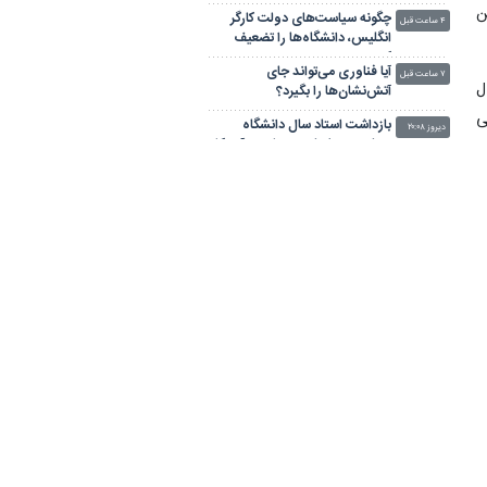
توسعه صنایع شیمیایی
ن
چگونه سیاست‌های دولت کارگر
جهاددانشگاهی
۴ ساعت قبل
انگلیس، دانشگاه‌ها را تضعیف کرد؟
آیا فناوری می‌تواند جای
۷ ساعت قبل
ل
آتش‌نشان‌ها را بگیرد؟
ی
بازداشت استاد سال دانشگاه مریلند
دیروز ۲۰:۰۸
توسط پلیس مهاجرت آمریکا
ا
وزیر علوم ایران با رئیس بیت‌الحکمه
دیروز ۱۹:۰۷
عراق دیدار کرد/ تأکید بر توسعه
همکاری‌های علمی، پژوهشی
"حفظ باروری دو دختر مبتلا به
دیروز ۱۹:۰۳
سرطان" با جراحی پیشرفته در
پژوهشگاه رویان جهاددانشگاهی
مرجعیت علمی جهاددانشگاهی
دیروز ۱۷:۳۱
براساس روایت اسکوپوس؛ یک نهاد
پیشرو در مرزهای دانش جهان
پوست مصنوعی زیر آب هم خودش
دیروز ۱۶:۱۵
را ترمیم می‌کند
استاندار مرکزی: جهاد دانشگاهی
دیروز ۱۵:۵۲
باید پرچمدار کارهای نوآورانه و
خط‌شکن در کشور باشد
مدار مغزی پشت «صدابیزاری»
دیروز ۱۵:۱۷
کشف شد