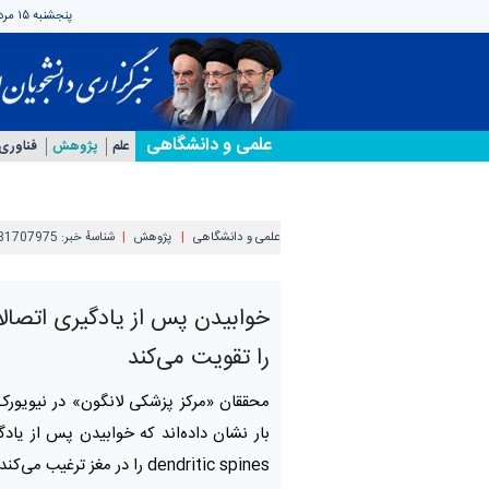
پنجشنبه ۱۵ مرداد ۱۴۰۵
علمی‌ و دانشگاهی
علم
پژوهش
فناوری
جه
علمی‌ و دانشگاهی
پژوهش
شناسهٔ خبر:
31707975
خوابیدن پس از یادگیری اتصال
را تقویت می‌کند
محققان «مرکز پزشکی لانگون» در نیویور
بار نشان داده‌اند که خوابیدن پس از یادگ
dendritic spines را در مغز ترغیب می‌کند.