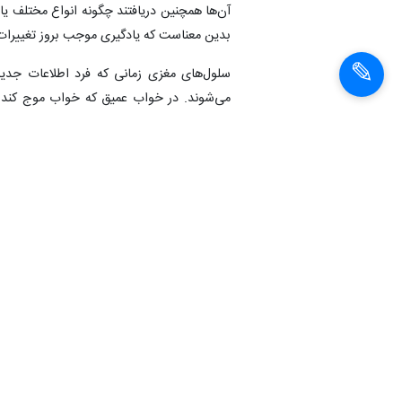
آن‌ها همچنین دریافتند چگونه انواع مختلف ی
بدین معناست که یادگیری موجب بروز تغییرات
سلول‌های مغزی زمانی که فرد اطلاعات جدی
می‌شوند. در خواب عمیق که خواب موج کند ن
متوقف می‌شوند. دانشمندان برای مدتهای طولا
شکل دهد و به یاد آورد؛ با این حال، تغییرات 
جزئیات این مطالعه در مجله Science منتشر شده است.
انتهای پیام
شناسهٔ خبر:
93031707975