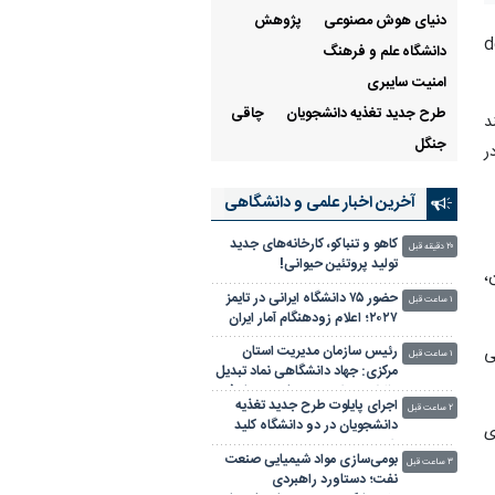
دنیای هوش مصنوعی
پژوهش
رشد مولفه dendritic
دانشگاه علم و فرهنگ
امنیت سایبری
طرح جدید تغذیه دانشجویان
چاقی
د
جنگل
ر
آخرین اخبار علمی‌ و دانشگاهی
کاهو و تنباکو، کارخانه‌های جدید
۲۰ دقیقه قبل
تولید پروتئین حیوانی!
،
حضور ۷۵ دانشگاه ایرانی در تایمز
۱ ساعت قبل
۲۰۲۷؛ اعلام زودهنگام آمار ایران
رئیس سازمان مدیریت استان
ی
۱ ساعت قبل
مرکزی: جهاد دانشگاهی نماد تبدیل
دانش به خدمت و علم به پیشرفت
اجرای پایلوت طرح جدید تغذیه
است
۲ ساعت قبل
دانشجویان در دو دانشگاه کلید
ی
خورد
بومی‌سازی مواد شیمیایی صنعت
۳ ساعت قبل
نفت؛ دستاورد راهبردی پژوهشکده