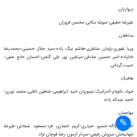
است:
دروازبان:
علیرضا حقیقی-سوشا مکانی-محسن فروزان
مدافعان:
وریا غفوری-پژمان منتظری-هاشم بیگ زاده-سید جلال حسینی-محمدرضا
خانزاده-امیر حسین صادقی-مرتضی پور علی گنجی-احسان حاج صفی-
حبیب گردانی
هافبک:
جواد نکونام-آندرانیک تیموریان-امید ابراهیمی-شاهین ثاقبی-محمد نوری-
احمد عبداله زاده
مهاجمان:
اشکان دژاگه-خسرو حیدری-کریم انصاری فرد-مسعود شجاعی-علیرضا