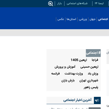
ایسنا ۲۴
شبکه‌های اجتماعی
بازار
اجتماعی
جهان
ورزشی
استان‌ها
عکس
# اجتماعی
ان
فراجا
اربعین 1405
اربعين حسينی
آموزش و پرورش
وزش باد
وزارت بهداشت
فرانسه
شهرداري تهران
بارش باران
پليس راهور
آخرین اخبار اجتماعی
استار بررسی