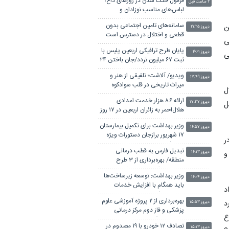
فرمول خنک شدن در روزهای داغ؛
۲ ساعت قبل
لباس‌های مناسب نوزادان و
سالمندان
سامانه‌های تامین اجتماعی بدون
ن
دیروز ۲۱:۲۵
قطعی و اختلال در دسترس است
ی
پایان طرح ترافیکی اربعین پلیس با
دیروز ۲۰:۰۱
ی
ثبت ۶۷ میلیون تردد/جان باختن ۲۴
زائر در تصادفات اربعینی
ویدیو/ آلاشت؛ تلفیقی از هنر و
دیروز ۱۷:۴۹
میراث تاریخی در قلب سوادکوه
تدلال
ارائه ۸۶ هزار خدمت امدادی
ل
دیروز ۱۷:۳۷
هلال‌احمر به زائران اربعین در ۱۷ روز
وزیر بهداشت برای تکمیل بیمارستان
دیروز ۱۶:۵۷
۱۷ شهریور برازجان دستورات ویژه
ر
صادر کرد
تبدیل فارس به قطب درمانی
و
دیروز ۱۶:۱۳
منطقه/ بهره‌برداری از ۳ طرح
سلامت با اعتبار ۴۰۰۰ میلیارد تومان
وزیر بهداشت: توسعه زیرساخت‌ها
دیروز ۱۶:۰۴
باید همگام با افزایش خدمات
د
سلامت باشد
بهره‌برداری از ۲ پروژه آموزشی علوم
سمی و مکتوب تعداد تابلوها 2900 مورد
دیروز ۱۵:۵۳
پزشکی و فاز دوم مرکز درمانی
بلو با موضوع
بوستان در فارس
تصادف ۱۲ خودرو با ۱۹ مصدوم در
دیروز ۱۵:۱۳