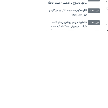
دک از تبلیغات محیطی در میان 2900
محور یاسوج ـ اصفهان/ علت حادثه
،
در دست بررسی است
آثار مخرب مصرف الکل و سیگار در
دیروز ۱۴:۴۸
بروز بیماری‌ها
کلاهبرداری و پولشویی در قالب
دیروز ۱۴:۴۲
ه
شرکت مهاجرتی به کانادا/ دست
.
مدیر مهاجرتی با ۳۰۰ شاکی رو شد
واکنش پلیس به فیک نیوزها و
دیروز ۱۴:۰۶
ش
بازنشرِ ویدئوهایِ تکراری
رئیس ستاد مرکزی اربعین حسینی:
دیروز ۱۴:۰۶
مراسم اربعین امسال در بهترین
سطح ممکن برگزار شد
جزئیات جدید واژگونی تریلر در بین
دیروز ۱۳:۳۶
تماشاگران تصادف در یاسوج
د
رگبار پراکنده در نیمه شمالی استان
دیروز ۱۳:۲۹
تهران تا شنبه
اجرای زیست بوم جدید برنامه
دیروز ۱۳:۲۳
درسی اول ابتدایی از مهرماه/تغییر
کتب یازدهمی های فنی‌وحرفه‌ای
پایش شبانه روزی تهویه قطارها و
دیروز ۱۲:۴۸
ایستگاه‌های مترو/ پیش‌بینی
هوشمند تهویه در قطارهای جدید
ترافیک سنگین در جاده چالوس/
دیروز ۱۲:۱۷