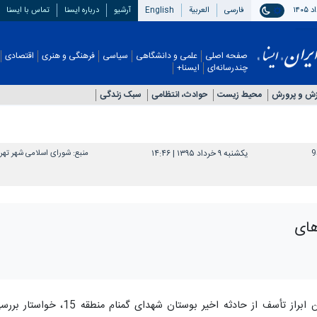
فارسی
العربیة
English
آرشیو
درباره ایسنا
تماس با ایسنا
صفحه اصلی
علمی و دانشگاهی
سیاسی
فرهنگی و هنری
اقتصادی
چندرسانه‌ای
ایسنا+
زش و پرورش
محیط زیست
حوادث، انتظامی
سبک زندگی
9
یکشنبه ۹ خرداد ۱۳۹۵ | ۱۴:۴۶
منبع:
شورای اسلامی شهر تهر
های
رییس کمیته فرهنگی شورای شهر تهران ضمن ابراز تأسف از حادثه اخیر بوستان شهدای گمنام منطقه 15، خو