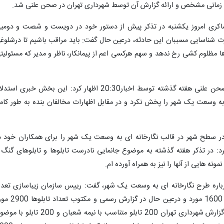
ه زمانی مشخص و ارائه گزارش آن توسط شهرداری تهران در صحن علنی شد.
کری امروز یکشنبه در تذکر پیش از دستور خود در دویست و شصت و دومی
 شناسایی مسببان این حادثه، درعین حال گفت: باید مراقب باشیم تا درشلوغ
ا مظلوم کشی رخ ندهد و سهم هرکسی اعم از پیمانکار، ناظر و مدیر که مسئولیت
وی در ادامه با انتقاد از نحوه پوشش اخبار صحن علنی هفته گذشته توسط اخبار20:30 اظهار کرد: این بخش خبری اس
 به وسعت یک شهر را پخش نکرد و در مقابل اظهارات مخالفان بنده به طور کام
صب شده در سطح شهر در قالب نگارخانه ای به وسعت یک شهر را برای همکاران خود د
 در تذکر هفته گذشته به موضوع جانمایی نادرست تابلوها و تابلوهای گنگ 
نه هایی از آنها را نیز به همراه آورده ام.
رباره طرح نگارخانه ای به وسعت یک شهر، گفت: رییس سازمان زیباسازی تعدا
تصاویر را 800 مورد عنوان کرد و معاون وی 1600 مورد و درعین حال در گزارش ر
اعلام شده است. این در حالی است که برابر گزارش شهرداری تهران 200 تابلو متناسب با نیمه شعبان و 200 تا