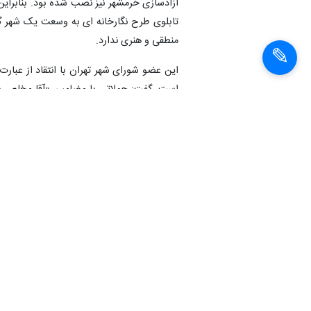
تابلوی طرح نگارخانه ای به وسعت یک شهر گم 
منطقی و هنری ندارد.
این عضو شورای شهر تهران با انتقاد از عبا
است، گفت: جملاتی با مضامین «آقا مخلص شم
همان گونه که مقام معظم رهبری در سال گذشت
جایگاه ممتاز ایران در منطقه، از مقاومت گروه 
شاکری در ابتدای سخنانش انتخاب لاریجانی ب
بر اساس گزارش سایت شورای شهر تهران، مهدی
ارائه گزارش ایمنی پارک ها در شورای شهر استق
انتهای پیام
شناسهٔ خبر:
95030905351