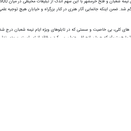
آزادسازی خرمشهر نیز نصب شده بود. بنابراین نیمه شعبان و فتح خرمشهر با این سهم ان
شد. ضمن اینکه جانمایی آثار هنری در کنار بزرگراه و خیابان هیچ توجیه علمی
رت های کلی، بی خاصیت و سستی که در تابلوهای ویژه ایام نیمه شعبان درج شد
ا هستیم!» که جریان انحرافی عنوان می کرد و فاقد انرژی است، سودی ندارد
ه نیز دغدغه داشتند، جملات باید دارای انرژی ضداستکباری باشد و ضمن نمای
هایی نظیر انصار الله، حزب الله و حشد الشعبی یاد کند.
ه عنوان رییس مجلس دهم را نیز تبریک گفت.
 چمران،‌ رییس شورای شهر تهران نیز پس از استماع سخنان شاکری از پیشنها
بال کرد و مقرر شد این گزارش در آینده نزدیک به صحن بیاید.
۰
۰