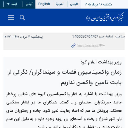
فارسی
العربیة
English
آرشیو
ایسنا ۲۴
یکشنبه ۱۸ مرداد ۱۴۰۵
سلامت
شناسهٔ خبر:
1400050704707
پنجشنبه ۷ مرداد ۱۴۰۰ | ۱۲:۲۷
وزیر بهداشت اعلام کرد
زمان واکسیناسیون قضات و سینماگران/ نگرانی از
بابت تامین واکسن نداریم
وزیر بهداشت با اشاره به آغاز واکسیناسیون گروه های شغلی پرخطر
مانند خبرنگاران، معلمان و... گفت: همکاران ما در فشار سنگینی
هستند، پروتکل ها هم که اصلا رعایت نمی شود. جاده و رستوران های
باز، شهر شلوغ و رفت و آمدهای بی رویه وجود دارد و به دلیل این عدم
رعایت ها هر روز فشار بر همکاران ما بیشتر می شود.