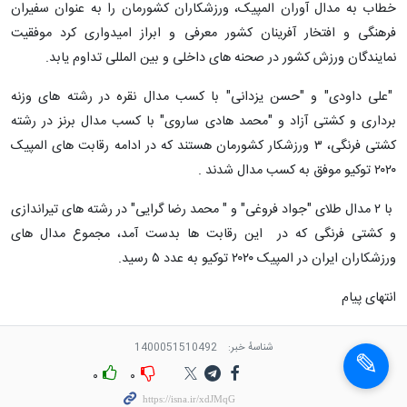
خطاب به مدال آوران المپیک، ورزشکاران کشورمان را به عنوان سفیران
فرهنگی و افتخار آفرینان کشور معرفی و ابراز امیدواری کرد موفقیت
نمایندگان ورزش کشور در صحنه های داخلی و بین المللی تداوم یابد.
"علی داودی" و "حسن یزدانی" با کسب مدال نقره در رشته های وزنه
برداری و کشتی آزاد و "محمد هادی ساروی" با کسب مدال برنز در رشته
کشتی فرنگی، ۳ ورزشکار کشورمان هستند که در ادامه رقابت های المپیک
۲۰۲۰ توکیو موفق به کسب مدال شدند .
با ۲ مدال طلای "جواد فروغی" و " محمد رضا گرایی" در رشته های تیراندازی
و کشتی فرنگی که در این رقابت ها بدست آمد، مجموع مدال های
ورزشکاران ایران در المپیک ۲۰۲۰ توکیو به عدد ۵ رسید.
انتهای پیام
شناسهٔ خبر:
1400051510492
۰
۰