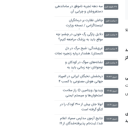
سه دهه تجربه ناموفق در ساماندهی
۴۷ دقیقه قبل
دستفروشان و چرایی آن
چالش نظارت بر درمانگران
۱ ساعت قبل
اینستاگرامی / نسخه وزارت
ا
بهداشت برای جلوگیری از فعالیت
دلایل پارگی رگ خونی در چشم؛ چه
پزشک‌نماها
۲ ساعت قبل
موقع باید به پزشک مراجعه کنیم؟
غرق‌شدگی؛ شبح مرگ در دل
ا بیماران غیرکرونایی همان ۱۰ درصد
۳ ساعت قبل
تابستان/ هشدار درباره زنجیره نجات
کز
های نافرجام
نشانه‌های سوگ در کودکان و
۶ ساعت قبل
نوجوانان؛ چه زمانی باید به
روان‌شناس مراجعه کرد؟
درخشش نخبگان ایرانی در المپیاد
ی
دیروز ۲۱:۴۲
جهانی هوش مصنوعی با کسب ۴
ت
مدال
ویدیو/ ویتامین D؛ راز سلامت
دیروز ۱۹:۰۵
 بخش
استخوان‌ها و سیستم ایمنی
ابولا جان بیش از ۳۰۰ کودک را در
دیروز ۱۸:۲۱
کنگو گرفته است
 سوی
نتایج آزمون مدارس سمپاد اعلام
دیروز ۱۸:۱۴
د
شد/ ثبت‌نام پذیرفته‌شدگان از ۱۹