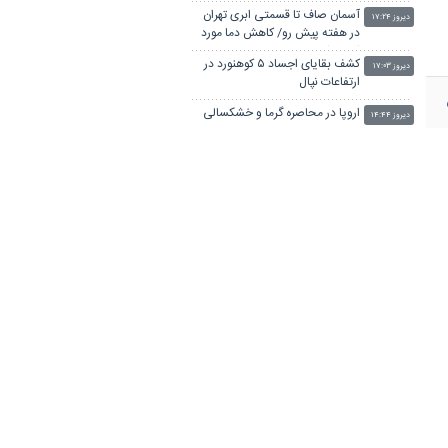
مرداد
آسمان صاف تا قسمتی ابری تهران
دیروز ۱۷:۲۴
در هفته پیش رو/ کاهش دما مورد
انتظار است
کشف بقایای اجساد ۵ کوهنورد در
دیروز ۱۷:۰۳
ارتفاعات نپال
اروپا در محاصره گرما و خشکسالی
دیروز ۱۴:۴۴
صدور بیش از ۹۰ درصد هدایت
دیروز ۱۴:۰۱
تحصیلی نهمی ها/ پیش ثبت نام ۷۰
درصد دانش اموزان متوسطه اول
یکطرفه شدن جاده چالوس و آزادراه
دیروز ۱۳:۵۷
تهران–شمال از ساعت ۱۴
انتصاب نخستین نماینده ایران در
دیروز ۱۳:۱۲
انجمن جهانی حقوق پزشکی
برخورد خودرو با ساختمان یک مرکز
دیروز ۱۳:۰۸
آموزش کودکان در تایلند
سانحه جاده‌ای در جنوب قاهره با ۱۴
دیروز ۱۱:۵۰
کشته و زخمی
بحران‌های امروز دیگر ناگهانی و
دیروز ۱۱:۳۱
پرصدا نیستند/ بحران معنا در عصر
مخاطرات سیستمیک
نوجوان تایلندی قبل از حمله به
دیروز ۱۱:۱۸