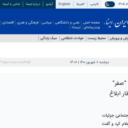
فارسی
العربیة
English
آرشیو
درباره ایسنا
تماس با ایسنا
صفحه اصلی
علمی و دانشگاهی
سیاسی
فرهنگی و هنری
اقتصادی
چندرسانه‌ای
ایسنا+
زش و پرورش
محیط زیست
حوادث، انتظامی
سبک زندگی
دوشنبه ۸ شهریور ۱۴۰۰ | ۱۴:۱۸
 "صفر"
PC در انتظار ابلاغ
جتماعی جزئیات
علام کرد و گفت