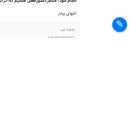
انجام شود؟ منتظر دستورالعمل هستیم که اگر ا
انتهای پیام
شناسهٔ خبر:
1400060805873
همه_باهم_علیه_کرونا
تست کرونا
اخبار مشابه
آمارهایی از هزینه‌های
درمان بیمه‌شدگان
کرونایی تامین‌اجتماعی