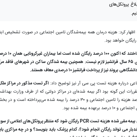
 تست PCR، منتظر ابلاغ پروتکل‌های
یم.
ه اظهار کرد: هزینه درمان همه بیمه‌شدگان تامین اجتماعی در صورت تشخیص ابتل
رایگان خواهد بود.
وی افزود: قبلا یک فرانشیز ۱۰ درصدی می پرداختند که اکنون ۱۰۰ درصد رایگان شده است ام
فرانشیز را می‌پردازند که البته برای بیماران بالای ۶۵ سال فرانشیز لازم نیست. همچنین بیمه شدگان ساکن در شهرهای فاقد مر
ند نیز از پرداخت فرانشیز ۱۰ درصدی معاف هستند.
اعی درباره هزینه تست پی سی آر نیز توضیح داد:
اگر تست مذکور در مراکز ملک
مقررات این گونه بود اگر بیمه شده‌ای در مراکز دولتی که از طرف وزارت بهداش
اعلام شده و مجاز هستند، تست بدهد، ۷۰ درصد هزینه را تامین اجتماعی و ۳۰ درصد را بیمه شده می‌پرداخته است و در
غفاری افزود: اما اخیر ا طی مصوبه شورای عالی بیمه مقرر شده هزینه تست PCR رایگان شود که منتظر پروتکل‌های اعلامی از
دبار می تواند رایگان انجام شود؟، کدام پزشک باید بنویسد؟ و در چه مراکزی بای