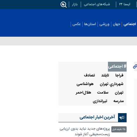
ایسنا ۲۴
شبکه‌های اجتماعی
بازار
اجتماعی
جهان
ورزشی
استان‌ها
عکس
# اجتماعی
فراجا
تايلند
تصادف
شهرداري تهران
هواشناسی
تهران
سلامت
هلال‌احمر
مدرسه
تیراندازی
آخرین اخبار اجتماعی
پروژه‌های جدید نباید بدون ارزیابی
۲۵ دقیقه قبل
زیست‌محیطی آغاز شوند