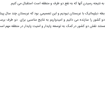
و به نتیجه رسیدن آنها که به نفع دو طرف و منطقه است استقبال می کنیم.
ه رابطه دیلپماتیک با عربستان نبودیم و این تصمیمی بود که عربستان چند سال پی
 دو کشور را سازنده می دانیم و امیدواریم به نتایج مناسبی برای دو طرف برسد
تند نقش دو کشور در کمک به توسعه پایدار و امنیت پایدار در منطقه مهم اس
ی دهد و ما معتقدیم گفت و گوها و همکاریهای درون منطقه ای رمز مهمی برا
 در آن است.
 بررسی ها در مورد روند مذاکرات وین در تهران در حال نهایی شدن و اتمام است
کرات به زودی آغاز می شود اما وقت خود را برای مذاکره صرفا جهت مذاکره کرد
 مقابل به تعهدات خود عمل کنند و این گفت و گوها نتیجه ملموسی برای ایرا
 را ملاک قرار می دهیم و اگر رفتار آمریکایی ها و اروپایی ها مبتنی بر بازگشت ب
کرات وین خوش بین بود.
ت جدید ایران برنامه توسعه اقتصادی پایداری را به عنوان مسیر اصلی اقتصاد
ی کند گفت: ما اجرا و پیاده کردن برنامه توسعه اقتصادی کشور را به مذاکرا