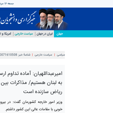
جمعه ۱۶ مرداد ۱۴۰۵
جهان
ایران در جهان
سیاست خارجی
آمریکا و ار
سیاسی
سیاست خارجی
شناسهٔ خبر:
0071610508
امیرعبداللهیان: آماده تداوم ا
به لبنان هستیم/ مذاکرات بین 
ریاض سازنده است
وزیر امور خارجه کشورمان گفت: در بیرو
خوبی با مقامات عالی این کشور داشتم.