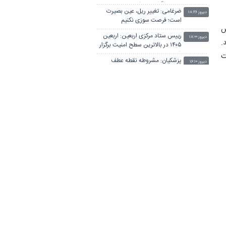
سایپا واگذار می شود
ضرغامی: تغییر ریل، عین بصیرت
دیروز ۱۸:۲۶
است؛ فرصت سوزی نکنیم
ش
رییس ستاد مرکزی اربعین: اربعین
دیروز ۱۸:۰۰
.
۱۴۰۵ در بالاترین سطح امنیت برگزار
شد
ت
پزشکیان: مشروطه نقطه عطف
دیروز ۱۶:۱۰
ی
بیداری و آزادی‌خواهی ملت ایران
بود
اگر دولت شکست بخورد، ایران
دیروز ۱۶:۰۴
شکست می‌خورد/ کشور با ۱۵۰۰
همت کسری بودجه تحویل دولت
،
ربیعی: دلسوزان ایران معتقدند
شد
دیروز ۱۵:۲۷
ن
مسیر درست راهبرد وفاق و ائتلافِ
عقلانیت باید ادامه یابد
ن
بررسی لایحه مقابله با جنایات
دیروز ۱۵:۰۸
بین‌المللی در دستور هفته آینده
مجلس
سپاه: اعضای یک تیم تروریستی در
دیروز ۱۴:۵۵
ه
جنوب استان سیستان و بلوچستان
به هلاکت رسیدند
بیانیه خانواده شهید لاریجانی درباره
دیروز ۱۴:۴۱
برخی گمانه‌زنی‌های رسانه‌ای
ی
ادعای نماینده مجلس درباره «نحوه
دیروز ۱۴:۰۹
ت
ردزنی محل استقرار شهید