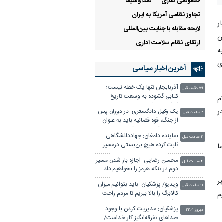
خصوصی سازی
صداوسيما
تجاوز نظامی آمریکا به ایران
ر
لایحه مقابله با جنایت بین‌المللی
ن
ارتقای نظام سلامت اداری
ه
ی
آخرین اخبار سیاسی
آذربایجان تنها یک خطه نیست؛
۵۹ دقیقه قبل
کتابی گشوده به وسعت تاریخ
م
ایران‌زمین است
ر
یک وکیل دادگستری: در دوران پس
۲ ساعت قبل
از جنگ، قوه قضائیه باید به عنوان
«ضامن ثبات» عمل کند
نماینده دامغان: جهاددانشگاهی
۳ ساعت قبل
ثابت کرده هیچ بن‌بستی درمسیر
ا
توسعه و خودکفایی کشور وجود
محسن رضایی: اجازه باز شدن مسیر
ندارد
۴ ساعت قبل
دوم در تنگه هرمز را نخواهیم داد
ر
ویدیو/ پزشکیان: باید بتوانیم میزان
۱۰ ساعت قبل
کالابرگ را بالا ببریم تا مردم راحت
م
باشند
پزشکیان: مدیریت کردن با وجود
دیروز ۲۲:۰۱
صداهای تفرقه‌انگیز کار خداست/