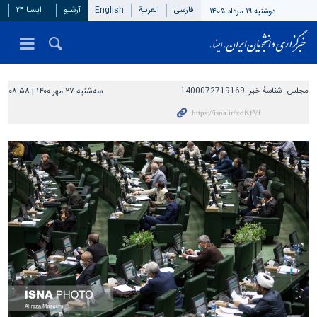
فارسی
العربیة
English
آرشیو
ایسنا ۲۴
دوشنبه ۱۹ مرداد ۱۴۰۵
مجلس
شناسهٔ خبر:
1400072719169
سه‌شنبه ۲۷ مهر ۱۴۰۰ | ۰۸:۵۸