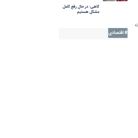
کاهی: در حال رفع کامل
مشکل هستیم
ت
# اقتصادی
روز خبرنگار
اقتصادی
چین
ت
بازار سرمايه
آمريكا
هوش مصنوعی
انرژی تجدید‌پذیر
انرژی
خودروسازان
نرخ بیکاری
د
آخرین اخبار اقتصادی
ی
تامین مالی زنجیره تولید از ۱۱۷
۴۸ دقیقه قبل
همت گذشت
رئیس سازمان بازرسی: ذخایر
۱ ساعت قبل
کالاهای اساسی و راهبردی
کشور باید تقویت شود
کمتر از ۲درصد واگذاری‌ها سهم
۱ ساعت قبل
تعاونی‌ها شد/دولتها برای رد