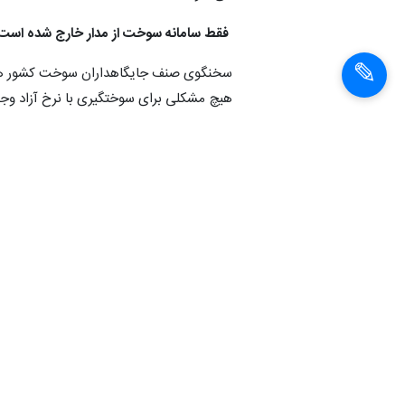
فقط سامانه سوخت از مدار خارج شده است
سخنگوی صنف جایگاهداران سوخت کشور هم
هیچ مشکلی برای سوختگیری با نرخ آزاد وجود 
امین رضانواز در گفت و گویی تلویزیونی 
ملی پخش فرآورده های نفتی درحال کار هست
وی افزود: هیچ زمانی برای رفع مشکل قابل پی
تا اختلال در سامانه رفع شود.
رضانواز از مردم خواست به هیچ وجه در پ
توجهی به‌ سامانه هوشمند سوخت، این ساما
انتهای پیام
شناسهٔ خبر: