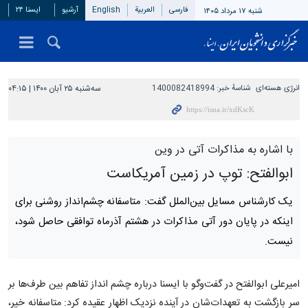
فارسی
العربیة
English
آرشیو
ایسنا ۲۴
شنبه ۱۷ مرداد ۱۴۰۵
انرژی هسته‎‌ای
شناسهٔ خبر:
1400082418994
سه‌شنبه ۲۵ آبان ۱۴۰۰ | ۰۴:۱۵
با اشاره به مذاکرات آتی در وین
ابوالفتح: توپ در زمین آمریکاست
یک کارشناس مسایل بین‌الملل گفت: متاسفانه چشم‌انداز روشنی برای
اینکه در پایان دور آتی مذاکرات در هشتم آذرماه توافقی حاصل شود،
نیست.
امیرعلی ابوالفتح در گفت‌وگو با ایسنا درباره چشم انداز تفاهم بین طرف‌ها بر
سر بازگشت به تعهدات‌شان در آینده نزدیک اظهار عقیده کرد: متاسفانه خیر،