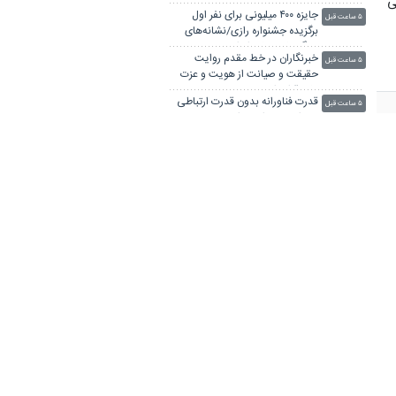
ژوهشی
تحریم بر علم ایران
جایزه ۴۰۰ میلیونی برای نفر اول
۵ ساعت قبل
برگزیده جشنواره رازی/نشانه‌های
جنگ علمی علیه ایران
خبرنگاران در خط مقدم روایت
۵ ساعت قبل
حقیقت و صیانت از هویت و عزت
ملی قرار دارند
قدرت فناورانه بدون قدرت ارتباطی
۵ ساعت قبل
و روایی پایدار نخواهد بود/رسانه
حلقه اتصال علم و جامعه
زیست‌شناسی مصنوعی؛ محور
۵ ساعت قبل
رقابت فن‌آوری در آینده جهان
کشف ارتباط آسیب‌های دوران
۵ ساعت قبل
کودکی با سلامت آینده فرد
ویدئو/ «ایران به روایت ایران»؛
۵ ساعت قبل
راوی تلاش‌های ایسنایی‌ها در قاب
روز خبرنگار
پیام رئیس جهاددانشگاهی به
۵ ساعت قبل
مناسبت روز خبرنگار/ تأکید بر نقش
رسانه‌ها در تبیین واقعیت‌ها
آغاز ثبت نام آزمون ارشد علوم
۵ ساعت قبل
پزشکی از امروز
معاون دانشگاه علوم پزشکی البرز:
۶ ساعت قبل
جهاد دانشگاهی حلقه اتصال
دانشگاه، صنعت و جامعه است