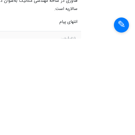
سالاریه است.
انتهای پیام
شناسهٔ خبر:
1400091410482
سازمان فضايی ايران
وزير ارتباطات و