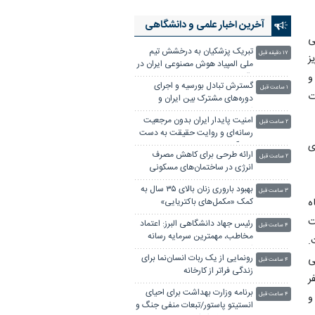
آخرین اخبار علمی‌ و دانشگاهی
ی
تبریک پزشکیان به درخشش تیم
۱۷ دقیقه قبل
ز
ملی المپیاد هوش مصنوعی ایران در
و
رقابتهای جهانی
گسترش تبادل بورسیه و اجرای
۱ ساعت قبل
ت
دوره‌های مشترک بین ایران و
اندونزی
امنیت پایدار ایران بدون مرجعیت
۲ ساعت قبل
رسانه‌ای و روایت حقیقت به دست
ی
نمی‌آید
ارائه طرحی برای کاهش مصرف
۲ ساعت قبل
انرژی در ساختمان‌های مسکونی
بهبود باروری زنان بالای ۳۵ سال به
۳ ساعت قبل
ه
کمک «مکمل‌های باکتریایی»
ریت
رئیس جهاد دانشگاهی البرز: اعتماد
۴ ساعت قبل
مخاطب، مهمترین سرمایه رسانه
.
است
رونمایی از یک ربات انسان‌نما برای
ی
۴ ساعت قبل
زندگی فراتر از کارخانه
ر
برنامه وزارت بهداشت برای احیای
و
۴ ساعت قبل
انستیتو پاستور/تبعات منفی جنگ و