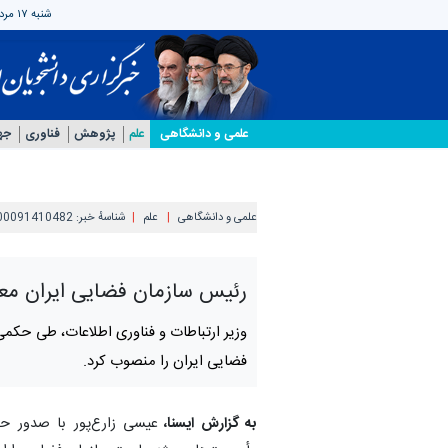
شنبه ۱۷ مرداد ۱۴۰۵
علمی‌ و دانشگاهی
علم
پژوهش
فناوری
جه
علمی‌ و دانشگاهی
علم
شناسهٔ خبر:
00091410482
رئیس سازمان فضایی ایران مع
وزیر ارتباطات و فناوری اطلاعات، طی حکم
فضایی ایران را منصوب کرد.
به گزارش ایسنا،
عیسی زارع‌پور با صدور ح