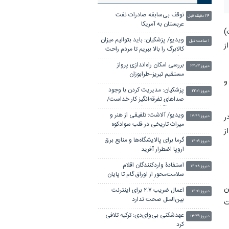
توقف بی‌سابقه صادرات نفت
۲۴ دقیقه قبل
عربستان به آمریکا
)
ویدیو/ پزشکیان: باید بتوانیم میزان
۱ ساعت قبل
امه از
کالابرگ را بالا ببریم تا مردم راحت
باشند
بررسی امکان راه‌اندازی پرواز
دیروز ۲۳:۰۳
مستقیم تبریز–طرابوزان
و
پزشکیان: مدیریت کردن با وجود
دیروز ۲۲:۰۱
صداهای تفرقه‌انگیز کار خداست/
سایپا واگذار می شود
ویدیو/ آلاشت؛ تلفیقی از هنر و
ر
دیروز ۱۷:۴۹
میراث تاریخی در قلب سوادکوه
ز
گرما برای پالایشگاه‌ها و منابع برق
دیروز ۱۴:۰۹
اروپا اضطرار آفرید
استفادۀ واردکنندگان اقلام
دیروز ۱۴:۰۸
سلامت‌محور از اوراق گام تا پایان
سال تمدید شد
ن
اعمال ضریب ۲.۷ برای اینترنت
دیروز ۱۴:۰۱
بین‌الملل صحت ندارد
ت
عهدشکنی بی‌وای‌دی؛ ترکیه تلافی
دیروز ۱۳:۳۹
کرد