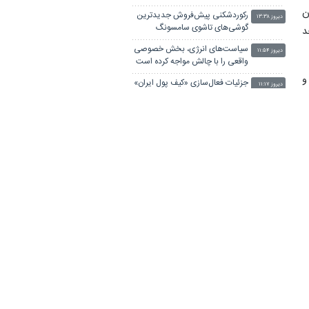
ن
رکوردشکنی پیش‌فروش جدیدترین
دیروز ۱۳:۳۸
گوشی‌های تاشوی سامسونگ
د
سیاست‌های انرژی، بخش خصوصی
دیروز ۱۱:۵۴
واقعی را با چالش مواجه کرده است
و
جزئیات فعال‌سازی «کیف پول ایران»
دیروز ۱۱:۱۷
اعلام شد
ف
صرافی کوین‌بیس معاملات ۶ رمزارز
دیروز ۱۱:۰۴
را متوقف کرد
وضعیت بازار مسکن در مرداد/بخر و
دیروز ۰۹:۴۶
بفروش‌ها دست از کار کشیدند
طلا رکورد هفت هفته ای خود را
دیروز ۰۹:۴۲
شکست
جهان با افزایش قیمت مواد غذایی
دیروز ۰۹:۴۰
مواجه است
کالابرگ سه دهک مشمول شارژ شد
دیروز ۰۸:۰۱
گره تبدیل وضعیت نیروهای شرکتی
دیروز ۰۷:۵۷
/ قانون مانع است یا پیمانکاران؟
زنگ خطر اقتصاد آلمان با کم‌آبی
دیروز ۰۷:۰۰