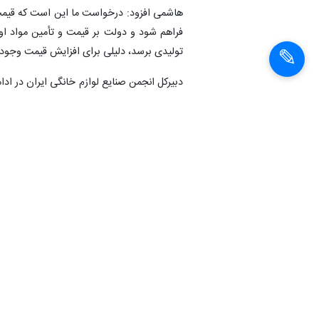
هاشمی افزود: درخواست ما این است که قیمت ک
فراهم شود و دولت بر قیمت و تأمین مواد اولی
تولیدی برسد، دلیلی برای افزایش قیمت وجود
دبیرکل انجمن صنایع لوازم خانگی ایران در ادام
گفت: در شرایطی که قیمت هیچ چیز ثابت نیست،
دیگر این گونه اقدامات عموماً نتیجه خاصی ندا
انتهای پیام
شناسهٔ خبر:
1400101309939
لوازم خانگي
گراني
قيمت گذ