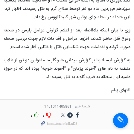
گنبدکاووس با اشاره به اینکه حوالی ساعت ۲۰ و ۵۰ دقیقه شامگاه یکشنبه
سیزدهم فروردین ماه دو نفر توسط سلاح گرم به قتل رسیدند، اظهار کرد:
این حادثه در محله چای بوئین شهر گنبدکاووس رخ داد.
وی با بیان اینکه بلافاصله بعد از اعلام گزارش عوامل پلیس در صحنه
وقوع قتل حاضر شدند، افزود: مراحل و اقدامات لازم جهت بررسی صحنه
صورت گرفته و اقدامات جهت شناسایی قاتل یا قاتلین آغاز شده است.
به گزارش ایسنا؛ بنا بر گزارش میدانی خبرنگار ما مقتولین دو تن از طلاب
منطقه به نام های "آخوند پژمان" و "آخوند خوجه" بوده اند که در حوزه
علمیه این منطقه به ضرب گلوله به قتل رسیده اند.
انتهای پیام
شناسهٔ خبر:
1401011405861
۰
۰