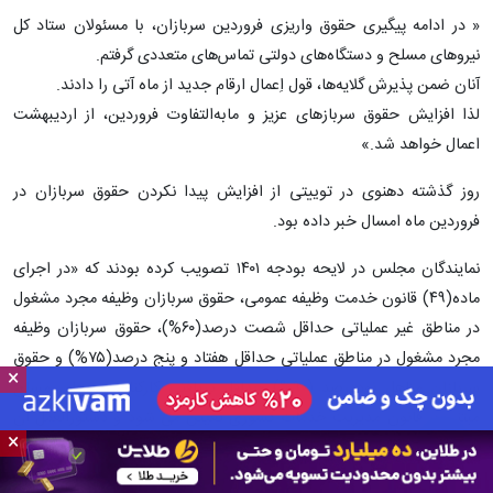
«‌ در ادامه پیگیری حقوق واریزی فروردین سربازان، با مسئولان ستاد کل
نیروهای مسلح و دستگاه‌های دولتی تماس‌های متعددی گرفتم.
‏آنان ضمن پذیرش گلایه‌ها، قول اِعمال ارقام جدید از ماه آتی را دادند.
‏لذا افزایش حقوق سربازهای عزیز و مابه‌التفاوت فروردین، از اردیبهشت
اعمال خواهد شد.»
روز گذشته دهنوی در توییتی از افزایش پیدا نکردن حقوق سربازان در
فروردین ماه امسال خبر داده‌ بود.
نمایندگان مجلس در لایحه بودجه ۱۴۰۱ تصویب کرده بودند که «در اجرای
ماده(۴۹) قانون خدمت وظیفه عمومی، حقوق سربازان وظیفه مجرد مشغول
در مناطق غیر عملیاتی حداقل شصت درصد(۶۰%)، حقوق سربازان وظیفه
مجرد مشغول در مناطق عملیاتی حداقل هفتاد و پنج درصد(۷۵%) و حقوق
×
سربازان متاهل نوددرصد (۹۰%) حداقل دریافتی کارکنان نیروهای مسلح
مبتنی بر قانون مدیریت خدمات کشوری تعیین می شود و دستورالعمل آن
×
باتوجه به تحصیلات و درجات آنان توسط ستاد کل نیروهای مسلح تهیه می
شود.»