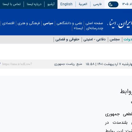
فارسی
العربیة
English
آرشیو
درباره ایسنا
تماس با ایسنا
صفحه اصلی
علمی و دانشگاهی
سیاسی
فرهنگی و هنری
اقتصادی
چندرسانه‌ای
ایسنا+
دولت
مجلس
دفاعی - امنيتی
حقوقی و قضایی
ه ۷ اردیبهشت ۱۴۰۱ | ۱۵:۵۸
منبع:
ریاست جمهوری
ابط
قطعی جمهوری
 بلندمدت در
ت: این روابط