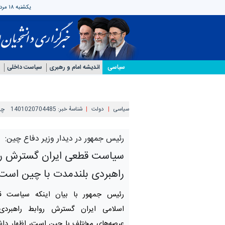
یکشنبه ۱۸ مرداد ۱۴۰۵
سیاسی
اندیشه امام و رهبری
سیاست داخلی
سیاسی
دولت
شناسهٔ خبر:
1401020704485
چهارشنب
رئیس جمهور در دیدار وزیر دفاع چین:
سیاست قطعی ایران گسترش رو
راهبردی بلندمدت با چین است
رئیس جمهور با بیان اینکه سیاست 
اسلامی ایران گسترش روابط راهبردی
عرصه‌های مختلف با چین است، اظهار داش