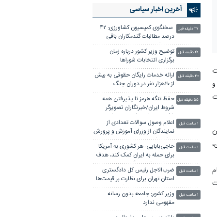
آخرین اخبار سیاسی
سخنگوی کمیسیون کشاورزی: ۴۲
۲۷ دقیقه قبل
درصد مطالبات گندمکاران باقی
مانده است
توضیح وزیر کشور درباره زمان
۲۸ دقیقه قبل
برگزاری انتخابات شوراها
ت
ارائه خدمات رایگان حقوقی به بیش
۴۰ دقیقه قبل
و
از ۲۰هزار نفر در دوران جنگ
ت
حفظ تنگه هرمز تا پذیرفتن همه
۵۵ دقیقه قبل
شروط ایران/خبرنگاران تصویرگر
شکست‌ناپذیری کشور در برابر
اعلام وصول سوالات تعدادی از
دشمن
۱ ساعت قبل
ن
نمایندگان از وزرای آموزش و پرورش
و راه و شهرسازی
،
حاجی‌بابایی: هر کشوری به آمریکا
۱ ساعت قبل
برای حمله به ایران کمک کند، هدف
موشک‌ها قرار می‌گیرد
م
ضرب‌الاجل رئیس کل دادگستری
۱ ساعت قبل
استان تهران برای نظارت بر قیمت‌ها
ت
و مقابله با اخلال در بازار
وزیر کشور: جامعه بدون رسانه
۱ ساعت قبل
مفهومی ندارد