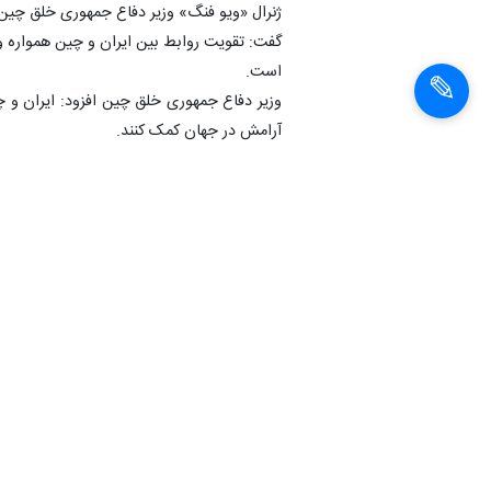
ژنرال «ویو فنگ» وزیر دفاع جمهوری خلق چین ن
گفت: تقویت روابط بین ایران و چین همواره و
است.
وزیر دفاع جمهوری خلق چین افزود: ایران و چ
آرامش در جهان کمک کنند.
ژنرال ویو فنگ تصریح کرد: یکجانبه‌گرایی مان
انتهای پیام
شناسهٔ خبر:
1401020704485
سيدابراهيم رئيسي
رئيس جمهور