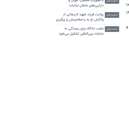
با تصویب مجلس؛ اموال و
۱ ساعت قبل
ی
دارایی‌های عاملان جنایات
ن
بین‌المللی ضبط و مصادره می‌شود
روایت فرزند شهید لاریجانی از
۱ ساعت قبل
واکنش او به ردصلاحیتش و پیگیری
اصلاحات در صداوسیما
و
شعب دادگاه برای رسیدگی به
۱ ساعت قبل
جنایات بین‌المللی تشکیل می‌شود
خندانی: یکی از موضوعات مهم در
۲ ساعت قبل
حوزه حقوق بشر، حمایت از
خبرنگاران و اصحاب رسانه است
شهید لاریجانی در مواجهه با
۲ ساعت قبل
دولت‌ها همواره رویکردی حمایتگرانه
داشت
زینی‌وند: در خصوص قانون حجاب
۳ ساعت قبل
تغییری در تصمیم اتخاذ شده در
زمان رهبر شهید ایجاد نشده است
روایت طحان‌نظیف از بمباران بیت
۳ ساعت قبل
رهبری در ۹ اسفند
تبیین اندیشه‌های رهبر شهید؛
۳ ساعت قبل
ضرورتی برای نسل جوان
رئیس پژوهشگاه قوه قضاییه: برای
۳ ساعت قبل
ایفای نقش مؤثر در حکمرانی باید
ساختار خود را بازسازی کنیم
دیوان محاسبات: فعالیت ۱۲۴ حساب
۴ ساعت قبل