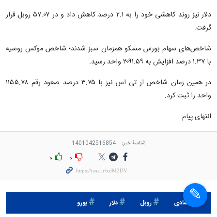
دلار نیز روند کاهشی خود را به ۲.۱ درصد کاهش داد و در ۵۷.۰۷ روبل قرار
گرفت.
شاخص‌های سهام بورس مسکو همزمان سبز شدند؛ شاخص موکس روسیه
با ۱.۳۷ درصد افزایش به ۲۰۹۱.۵۹ واحد رسید.
در همین زمان شاخص ار تی اس نیز با ۳.۷۵ درصد صعود رقم ۱۱۵۵.۷۸
واحد را ثبت کرد.
انتهای پیام
شناسهٔ خبر:
1401042516854
۰
۰
اقتصادی
روبل
دلار
يورو