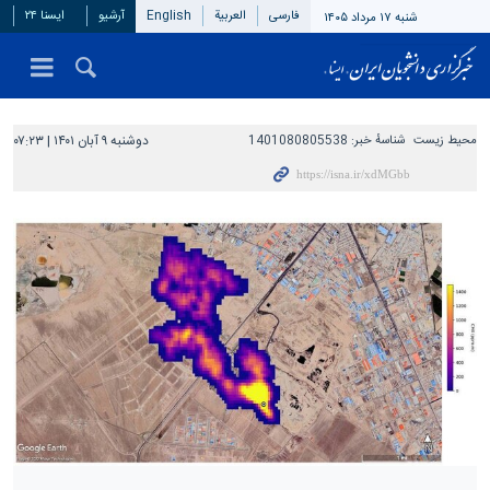
فارسی
العربیة
English
آرشیو
ایسنا ۲۴
شنبه ۱۷ مرداد ۱۴۰۵
محیط زیست
شناسهٔ خبر:
1401080805538
دوشنبه ۹ آبان ۱۴۰۱ | ۰۷:۲۳