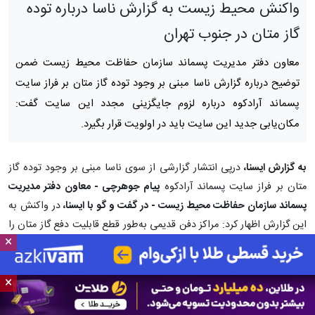
واکنش محیط‌ زیست به گزارش ناسا درباره توده‌
گاز متان در جنوب تهران
معاون دفتر مدیریت پسماند سازمان حفاظت محیط‌ زیست ضمن
توضیح درباره گزارش ناسا مبنی بر وجود توده گاز متان بر فراز سایت
پسماند آرادکوه درباره لزوم جایگزینی مجدد این سایت گفت:
مکان‌یابی جدید این سایت باید در اولویت قرار بگیرد.
به گزارش ایسنا،
درپی انتشار گزارشی از سوی ناسا مبنی بر وجود توده گاز
متان بر فراز سایت پسماند آرادکوه
پیام جوهرچی - معاون دفتر مدیریت
پسماند سازمان حفاظت محیط‌ زیست - در گفت و گو با ایسنا،
در واکنش به
این گزارش اظهار کرد: مراکز دفن قدیمی به‌طور قطع قابلیت دفع گاز متان را
×
دارند و نمی‌توان این موضوع را حاشا کرد. در کشورهای پیشرفته برای
طراحی محل دفن پسماند استحصال گاز دارند تا به‌عنوان یک منبع انرژی از
×
آن در نیروگاه‌ها استفاده کنند.
وی افزود: ما از دو سال گذشته دستورکار طراحی محل دفن زباله را به این