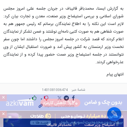
به گزارش ایسنا، محمدباقر قالیباف در جریان جلسه علنی امروز مجلس
شورای اسلامی و بررسی استیضاح وزیر صنعت، معدن و تجارت بیان کرد:
لازم است این نکته را به اطلاع نمایندگان برسانم که رئیس جمهور هم به
صورت شفاهی هم به صورت کتبی نامه‌ای نوشتند و ضمن تشکر از نمایندگان
اعلام کردند که قصد شرکت در جلسه امروز مجلس را داشتند اما چون سفر
نخست وزیر ارمنستان به کشور پیش آمد و ضرورت استقبال ایشان از وی
نتوانستند در جلسه استیضاح وزیر صمت حضور پیدا کرده و از نمایندگان
عذرخواهی کردند.
انتهای پیام
شناسهٔ خبر:
1401081006474
×
۰
۰
×
استیضاح وزیر صنعت
محمدباقر قاليباف