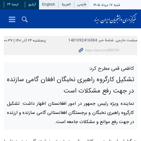
فارسی
العربیة
English
آرشیو
ایسنا ۲۴
شنبه ۱۷ مرداد ۱۴۰۵
سیاست خارجی
شناسهٔ خبر:
1401092416084
پنجشنبه ۲۴ آذر ۱۴۰۱ | ۰۰:۳۷
کاظمی قمی مطرح کرد:
تشکیل کارگروه راهبری نخبگان افغان گامی سازنده
در جهت رفع مشکلات است
نماینده ویژه رئیس جمهور در امور افغانستان اظهار داشت: تشکیل
‎کارگروه راهبری نخبگان و برجستگان افغانستانی گامی سازنده و ارزنده
در جهت رفع موانع و مشکلات جامعه است.