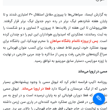
به گزارش ایسنا، سپاهانی‌ها با پیروزی مقابل استقلال ۳۰ امتیازی شدند و تا
پایان هفته شانزدهم لیگ برتر در رده دوم جدول لیگ برتر قرار گرفتند.
طلایی‌پوشان تا این هفته از رقابت‌ها ۸ پیروزی، ۶ تساوی و دو شکست را
به ثبت رساندند؛ عملکردی که امیدواری هواداران این تیم را دو چندان کرده
است.
پس از پروژه ناتمام باشگاه سپاهان
با محرم نویدکیا، این باشگاه برای
بهبود عملکرد خود، ترمیم نقاط ضعف و رقابت برای کسب عنوان قهرمانی به
سراغ گزینه‌های خارجی رفت و پس از مذاکره با چند مربی خارجی در نهایت
با ژوزه مورایس، دستیار سابق مورینیو به توافق رسید.
مسی در اروپا می‌ماند
روزنامه اکیپ فرانسه اعلام کرد که لیونل مسی با وجود پیشنهادهای بسیار
خوبی که از لیگ عربستان و آمریکا دارد
فعلا در اروپا می‌ماند
. لیونل مسی
نشان داد که فعلا دوران فوتبالی او به پایان نرسیده است و در اوج به سر
می‌برد. مسی در فصل جاری عملکرد خیره کننده‌ای در پاری سن ژرمن داشته
است و توانست در جام جهانی قطر هم جام قهرمانی را بالای سر برد. مسی