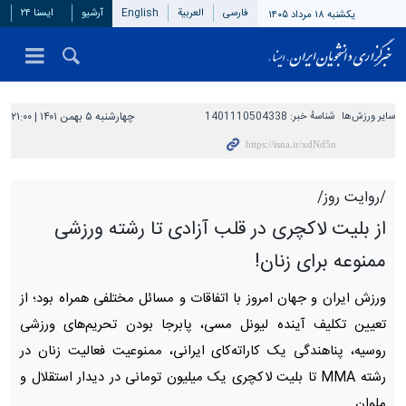
فارسی
العربیة
English
آرشیو
ایسنا ۲۴
یکشنبه ۱۸ مرداد ۱۴۰۵
سایر ورزش‌ها
شناسهٔ خبر:
1401110504338
چهارشنبه ۵ بهمن ۱۴۰۱ | ۲۱:۰۰
/روایت روز/
از بلیت لاکچری در قلب آزادی تا رشته ورزشی
ممنوعه برای زنان!
ورزش ایران و جهان امروز با اتفاقات و مسائل مختلفی همراه بود؛ از
تعیین تکلیف آینده لیونل مسی، پابرجا بودن تحریم‌های ورزشی
روسیه، پناهندگی یک کاراته‌کای ایرانی، ممنوعیت فعالیت زنان در
رشته MMA تا بلیت لاکچری یک میلیون تومانی در دیدار استقلال و
ملوان.