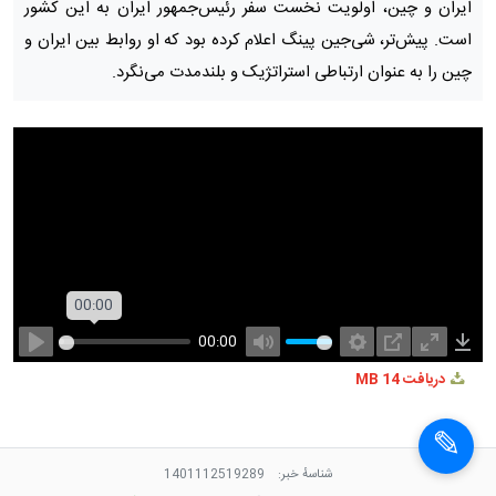
ایران و چین، اولویت نخست سفر رئیس‌جمهور ایران به این کشور
است. پیش‌تر، شی‌جین پینگ اعلام کرده بود که او روابط بین ایران و
چین را به عنوان ارتباطی استراتژیک و بلندمدت می‌نگرد.
00:00
00:00
Play
Mute
Settings
PIP
Enter
Dow
دریافت
14 MB
fullscree
شناسهٔ خبر:
1401112519289