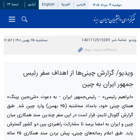
فارسی
العربیة
English
آرشیو
ایسنا ۲۴
دوشنبه ۱۹ مرداد ۱۴۰۵
ویدیو
شناسهٔ خبر:
1401112519289
سه‌شنبه ۲۵ بهمن ۱۴۰۱ | ۱۲:۵۶
ویدیو/ گزارش چینی‌ها از اهداف سفر رئیس
جمهور ایران به چین
«ابراهیم رئیسی» - رئیس‌جمهور ایران - به دعوت «شی‌جین پینگ»
همتای چینی خود، بامداد سه‌شنبه (۲۵ بهمن) وارد چین شد. طبق
گزارش‌ گلوبال تایمز، قرار است در این سفر چندین سند همکاری میان
چین و ایران به امضا برسد تا مشارکت راهبردی بین دو کشور گسترش
یابد. طبق اعلام رسانه‌های چینی، پیش بردن سند همکاری ۲۵ ساله