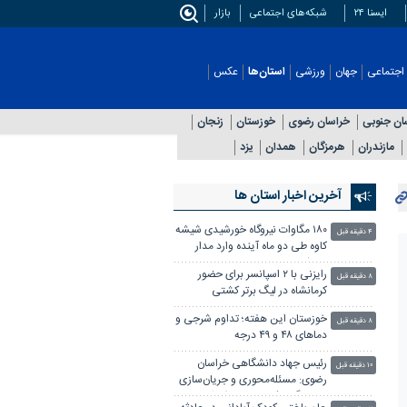
ایسنا ۲۴
شبکه‌های اجتماعی
بازار
اجتماعی
جهان
ورزشی
استان‌ها
عکس
ان جنوبی
خراسان رضوی
خوزستان
زنجان
مازندران
هرمزگان
همدان
یزد
آخرین اخبار استان ها
۱۸۰ مگاوات نیروگاه خورشیدی شیشه
۴ دقیقه قبل
کاوه طی دو ماه آینده وارد مدار
می‌شود
رایزنی با ۲ اسپانسر برای حضور
۸ دقیقه قبل
کرمانشاه در لیگ برتر کشتی
خوزستان این هفته؛ تداوم شرجی و
۸ دقیقه قبل
دماهای ۴۸ و ۴۹ درجه
رئیس جهاد دانشگاهی خراسان
۱۰ دقیقه قبل
رضوی: مسئله‌محوری و جریان‌سازی
دو ویژگی یک رسانه موفق است