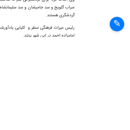
سراب گلویج و سد جامیشان و سد سلیمانشاه، د
گردشگری هستند.
رئیس میراث فرهنگی سنقر و کلیایی یادآورشد:
امامزاده احمد در این شهر بزنند.
وی گفت: در شهرستان سنقر و کلیایی یک هتل، 
انتهای پیام
شناسهٔ خبر:
1401121510731
استانی-فرهنگی و هنری
سنقروکلیای
گردشگري