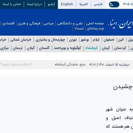
فارسی
العربیة
English
آرشیو
درباره ایسنا
تماس با ایسنا
صفحه اصلی
علمی و دانشگاهی
سیاسی
فرهنگی و هنری
اقتصادی
چندرسانه‌ای
ایسنا+
بیل
البرز
اصفهان
ایلام
بوشهر
تهران
چهارمحال و بختیاری
خراسان شمالی
خراس
ن
کردستان
کرمان
کرمانشاه
کهگیلویه و بویراحمد
گلستان
گیلان
لرستان
مرکزی
دوشنبه ۱۵ اسفند ۱۴۰۱ | ۰۹:۱۸
منبع:
نمایندگی کرمانشاه
ی چشیدن
به عنوان شهر
تباف اصیل و
ن هم هستند که