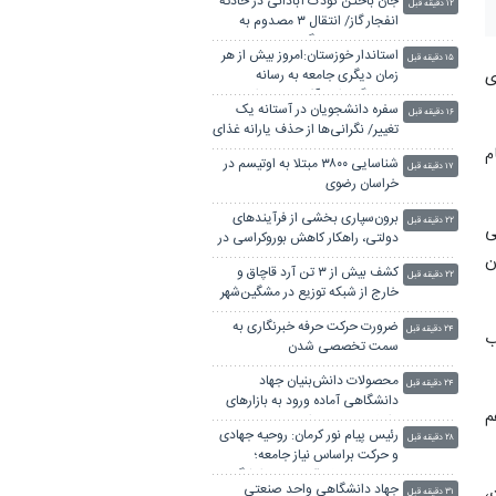
جان باختن کودک آبادانی در حادثه
۱۲ دقیقه قبل
انفجار گاز/ انتقال ۳ مصدوم به
بیمارستان سوختگی
استاندار خوزستان:امروز بیش از هر
۱۵ دقیقه قبل
ی
زمان دیگری جامعه به رسانه
مطالبه‌گر و امیدآفرین نیاز دارد
سفره دانشجویان در آستانه یک
۱۶ دقیقه قبل
تغییر/ نگرانی‌ها از حذف یارانه غذای
سلف
م
شناسایی ۳۸۰۰ مبتلا به اوتیسم در
۱۷ دقیقه قبل
خراسان رضوی
برون‌سپاری بخشی از فرآیندهای
۲۲ دقیقه قبل
ی
دولتی، راهکار کاهش بوروکراسی در
بخش معدن
ن
کشف بیش از ۳ تن آرد قاچاق و
۲۲ دقیقه قبل
خارج از شبکه توزیع در مشگین‌شهر
ضرورت حرکت حرفه خبرنگاری به
۲۴ دقیقه قبل
ب
سمت تخصصی شدن
محصولات دانش‌بنیان جهاد
۲۴ دقیقه قبل
دانشگاهی آماده ورود به بازارهای
م
داخلی و خارجی است
رئیس پیام نور کرمان: روحیه جهادی
۲۸ دقیقه قبل
و حرکت براساس نیاز جامعه؛
مهم‌ترین نقطه قوت جهاددانشگاهی
جهاد دانشگاهی واحد صنعتی
،
۳۱ دقیقه قبل