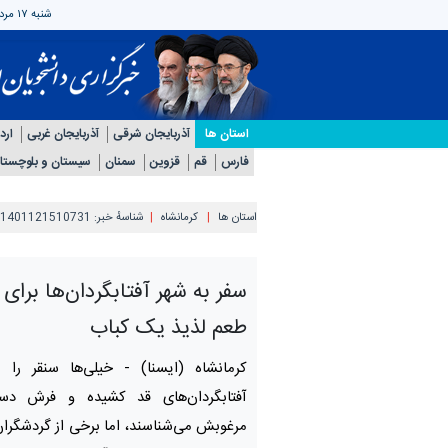
شنبه ۱۷ مرداد ۱۴۰۵
استان ها
آذربایجان شرقی
آذربایجان غربی
ارد
فارس
قم
قزوین
سمنان
سیستان و بلوچستا
استان ها
کرمانشاه
شناسهٔ خبر:
1401121510731
سفر به شهر آفتابگردان‌ها برا
طعم لذیذ یک کباب
کرمانشاه (ایسنا) -
خیلی‌ها سنقر را 
آفتابگردان‌های قد کشیده و فرش دس
مرغوبش می‌شناسند، اما برخی از گردشگرا