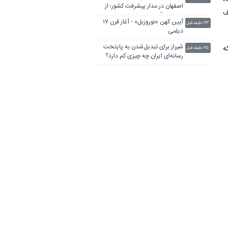
اصفهان در مدار پیشرفت کشور؛ از
ف
اکتشاف آب‌های ژرف تا مدیریت
آیین کهن «نوروزبل» - آغاز قرن ۱۷
منابع
۳۳ دقیقه قبل
دیلمی
شیراز برای تبدیل‌شدن به پایتخت
ه
۳۵ دقیقه قبل
رسانه‌ای ایران چه چیزی کم دارد؟
خبرنگاران؛ سربازان خط مقدم جهاد
۳۸ دقیقه قبل
تبیین در جنگ روایت‌ها
نصب سامانه پایش برخط آب‌های
۳۹ دقیقه قبل
زیرزمینی در ایستگاه تحقیقات
دهلران
پرواز همای سعادت در ارتفاعات
۴۰ دقیقه قبل
املش
برگزاری امتحانات نهایی پایه یازدهم
۴۴ دقیقه قبل
- بوشهر
لینکستان
چاپ بنر فوری
بلیط اتوبوس
پهنای باند اختصاصی
جراح بینی در تهران
آهنگ جدید ایرانی
پهنای باند اختصاصی