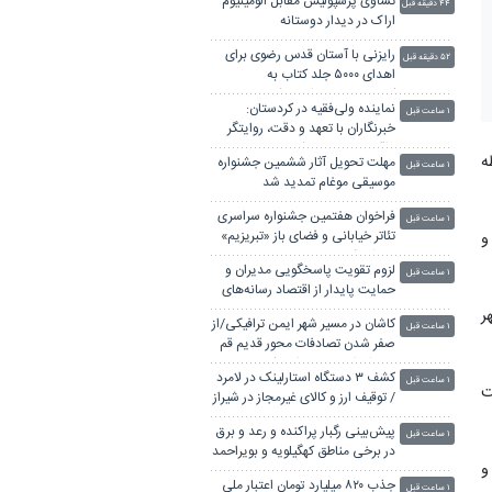
تساوی پرسپولیس مقابل الومینیوم
۴۴ دقیقه قبل
اراک در دیدار دوستانه
رایزنی با آستان قدس رضوی برای
۵۲ دقیقه قبل
اهدای ۵۰۰۰ جلد کتاب به
کتابخانه‌های خراسان شمالی
نماینده ولی‌فقیه در کردستان:
۱ ساعت قبل
خبرنگاران با تعهد و دقت، روایتگر
واقعیات جامعه باشند
خطه
مهلت تحویل آثار ششمین جشنواره
۱ ساعت قبل
موسیقی موغام تمدید شد
فراخوان هفتمین جشنواره سراسری
۱ ساعت قبل
تئاتر خیابانی و فضای باز «تبریزیم»
وچه باغ و
منتشر شد
لزوم تقویت پاسخگویی مدیران و
۱ ساعت قبل
حمایت پایدار از اقتصاد رسانه‌های
محلی
ر
کاشان در مسیر شهر ایمن ترافیکی/از
۱ ساعت قبل
صفر شدن تصادفات محور قدیم قم
تا هشدار درباره حوادث کویر
کشف ۳ دستگاه استارلینک در لامرد
۱ ساعت قبل
ت
/ توقیف ارز و کالای غیرمجاز در شیراز
پیش‌بینی رگبار پراکنده و رعد و برق
۱ ساعت قبل
در برخی مناطق کهگیلویه و بویراحمد
و
جذب ۸۲۰ میلیارد تومان اعتبار ملی
۱ ساعت قبل