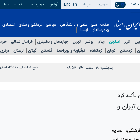
فارسی
العربیة
English
آرشیو
درباره ایسنا
تماس با ایسنا
صفحه اصلی
علمی و دانشگاهی
سیاسی
فرهنگی و هنری
اقتصادی
چندرسانه‌ای
ایسنا+
بیل
البرز
اصفهان
ایلام
بوشهر
تهران
چهارمحال و بختیاری
خراسان شمالی
خراس
ن
کردستان
کرمان
کرمانشاه
کهگیلویه و بویراحمد
گلستان
گیلان
لرستان
مرکزی
پنجشنبه ۱۸ اسفند ۱۴۰۱ | ۰۸:۵۲
منبع:
نمایندگی دانشگاه اصفه
تأکید کرد:
تیران و
رهنگی، صنایع
سیل متعدد این