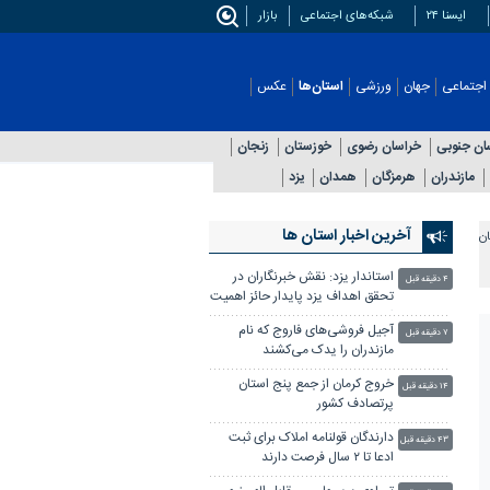
ایسنا ۲۴
شبکه‌های اجتماعی
بازار
اجتماعی
جهان
ورزشی
استان‌ها
عکس
ان جنوبی
خراسان رضوی
خوزستان
زنجان
مازندران
هرمزگان
همدان
یزد
آخرین اخبار استان ها
ان
استاندار یزد: نقش خبرنگاران در
۴ دقیقه قبل
تحقق اهداف یزد پایدار حائز اهمیت
است
آجیل فروشی‌های فاروج که نام‌
۷ دقیقه قبل
مازندران را یدک می‌کشند
خروج کرمان از جمع پنج استان
۱۴ دقیقه قبل
پرتصادف کشور
دارندگان قولنامه املاک برای ثبت
۴۳ دقیقه قبل
ادعا تا ۲ سال فرصت دارند