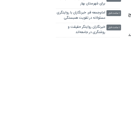
برای شهرستان بهار
امام‌جمعه قم: خبرنگاران با روایتگری
در پیچ
۱ ساعت قبل
مسئولانه در تقویت همبستگی
جامعه نقش مؤثری دارند
خبرنگاران روایتگر حقیقت و
۱ ساعت قبل
روشنگری در جامعه‌اند
د
بازداشت یک مسئول در آستارا به
۱ ساعت قبل
اتهام فساد مالی
ی
تأکید معاون بهداشت بنیاد شهید
۱ ساعت قبل
البرز بر انعکاس مطالبات ایثارگران
توسط رسانه‌ها
معاون آب منطقه‌ای قم: منابع آبی،
۱ ساعت قبل
بنیانی‌ترین رکن تاب‌آوری جوامع
و
است
رکن اصلی توسعه استان گلستان بر
۱ ساعت قبل
دوش خبرنگاران است
ی
ط
لینکستان
چاپ بنر فوری
بلیط اتوبوس
پهنای باند اختصاصی
جراح بینی در تهران
آهنگ جدید ایرانی
پهنای باند اختصاصی