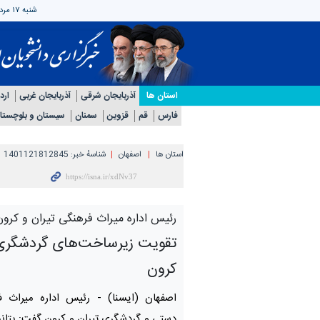
شنبه ۱۷ مرداد ۱۴۰۵
استان ها
آذربایجان شرقی
آذربایجان غربی
ارد
فارس
قم
قزوین
سمنان
سیستان و بلوچستا
استان ها
اصفهان
شناسهٔ خبر:
1401121812845
رئیس اداره میراث فرهنگی تیران و کرون 
تقویت زیرساخت‌های گردشگری 
کرون
اصفهان (ایسنا) -
رئیس اداره میراث ف
دستی و گردشگری تیران و کرون ‌گفت: پتان