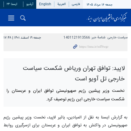
فارسی
العربیة
English
آرشیو
ایسنا ۲۴
جمعه ۱۶ مرداد ۱۴۰۵
سیاست خارجی
شناسهٔ خبر:
1401121913566
جمعه ۱۹ اسفند ۱۴۰۱ | ۱۷:۴۸
لاپید: توافق تهران وریاض شکست سیاست
خارجی تل آویو است
نخست وزیر پیشین رژیم صهیونیستی توافق ایران و عربستان را
شکست سیاست خارجی این رژیم توصیف کرد.
به گزارش ایسنا به نقل از المیادین، یائیر لاپید، نخست وزیر پیشین رژیم
صهیونیستی در واکنش به توافق ایران و عربستان برای ازسرگیری روابط