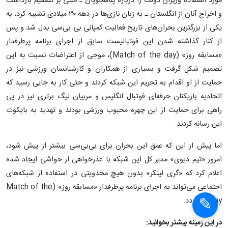
مورد استفاده وزیران دولت را درباره پناهجویان ـ مبنی بر تصمیم بازداشت
و اخراج آنان از انگلستان ـ به زبان نازی‌ها در دهه ۳۰ میلادی تشبیه کرد، به
یکی از بزرگترین بحران‌های تاریخ فعالیت کمپانی بی بی‌سی بدل شد و پس
از کنار گذاشته شدن این فوتبالیست سابق از اجرای برنامه پرطرفدار
«مسابقه روز» (Match of the day)، موجی از اعتراضات نسبت به این
تصمیم شکل گرفت و بسیاری از همکاران و کارشنانسان ورزشی نیز در
حمایت از او اقدام به تحریم این شبکه کردند و حتی کار به جایی رسید که
اتحادیه بازیکنان حرفه‌ای فوتبال انگلیس و مربیان لیگ برتری نیز در پی
راهی برای حمایت از این چهره محبوب ورزشی بودند و تهدید به بایکوت
این رسانه کردند.
اما پیش از این که عمق این بحران برای بی‌بی‌سی بیشتر از پیش شود،
امروز «تیم دیوی» مدیر کل این شبکه با عذرخواهی از حواشی ایجاد شده
اعلام کرد که «گری لینکر» بدون هیچ محدویتی در استفاده از شبکه‌های
×
اجتماعی می‌تواند به اجرای برنامه پرطرفدار «مسابقه روز» (Match of the
day) بازگردد.
×
در این زمینه بیشتر بخوانید: