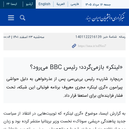
فارسی
العربیة
English
آرشیو
ایسنا ۲۴
جمعه ۱۶ مرداد ۱۴۰۵
رسانه
شناسهٔ خبر:
1401122216139
سه‌شنبه ۲۳ اسفند ۱۴۰۱ | ۰۰:۰۶
«لینکر» بازمی‌گردد؛ رئیس BBC می‌رود؟
«ریچارد شارپ» رئیس بی‌بی‌سی پس از عذرخواهی به دلیل حواشی
پیرامون «گری لینکر» مجری معروف برنامه فوتبالی این شبکه، تحت
فشار فزاینده‌ای برای استعفا قرار داد.
به گزارش ایسنا، موضوع «گری لینکر» که توییت‌هایی در انتقاد از سیاست
جدید پناهندگی «ریشی سوناک» نخست وزیر بریتانیا منتشر کرده بود و زبان