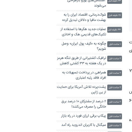
اسکناس‌های یورو بازطراحی
۲۳ دقیقه قبل
می‌شوند
شوک‌درمانی، اقتصاد ایران را به
۲۶ دقیقه قبل
بهشت مافیا و دلالان تبدیل کرده
است
عملیات جدید هکرها با استفاده از
۳۴ دقیقه قبل
تکنیک‌های قدیمی هک و اخاذی
ت
چگونه به «کیف پول ایران» وصل
۱ ساعت قبل
شویم؟
ی
ترافیک کشتیرانی از طریق تنگه هرمز
۲ ساعت قبل
در یک هفته به ۳۳ کشتی کاهش
یافت
ب مرغداری ۵۲ هزار تومان و قیمت گوشت مرغ برای مصرف‌کنندگان کیلویی ۷۳
همراهی در پرداخت تسهیلات به
۲ ساعت قبل
افراد فاقد رتبه اعتباری
پشت‌پرده تلاش آمریکا برای حمایت
۲ ساعت قبل
ش
از ین ژاپن
و
۲ درصد از مشترکان ۱۰ درصد برق
۲ ساعت قبل
خانگی را مصرف می‌کنند!
پیکاپ برقی ارزان فورد در راه بازار
۲ ساعت قبل
ف‌کننده
سیگنال با کاربران اندروید راه آمد
۲ ساعت قبل