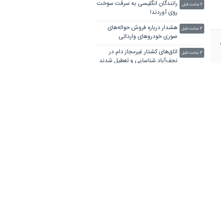
رانندگان انگلیسی به سرقت سوخت
۲ ساعت قبل
روی آوردند!
هشدار درباره فروش حواله‌های
۳ ساعت قبل
صوری خودروهای وارداتی
اتاق‌های کشتار غیرمجاز دام در
۳ ساعت قبل
نجف‌آباد شناسایی و تعطیل شدند
قیمت نفت صعودی ماند
۳ ساعت قبل
تعرفه ۱۵ درصدی آمریکا بر
۳ ساعت قبل
پلی‌سیلیکون
قانون جدید رمزارز اروپا فرصتی برای
۳ ساعت قبل
کلاهبرداری شد
یک اقتصاددان: کلید کاهش تورم
۴ ساعت قبل
«تولید» است
دارندگان رمزارز زیر سایه تهدید
۴ ساعت قبل
مجرمان!
افتتاح بزرگ‌ترین مرکز داده
۴ ساعت قبل
مایکروسافت در هند
طلا در مسیر ثبت بالاترین افزایش
۴ ساعت قبل