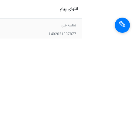
انتهای پیام
شناسهٔ خبر:
1402021307877
قیمت مرغ
قیمت تخم مرغ
اخبار مشابه
قیمت تخم مرغ اصلاح
شد/ قیمت هر کیلو برای
مصرف کننده؛ ۵۶ هزار
تومان
از گندم تا تخم مرغ؛ هفته
پرچالش کشاورزی