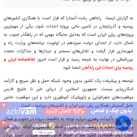
پیش‌بینی درآمد ۲۰ میلیارد دلاری از راه‌آهن
رشت-آستارا
تکمیل کریدور شمال- جنوب علاوه بر توسعه ترانزیت بین‌المللی و
استفاده از ظرفیت‌های سرزمینی، یک منبع درآمد پایدار برای ایران
است و پیش‌بینی می‌شود با راه‌اندازی راه‌آهن رشت-آستارا و عملیاتی
شدن کریدور شمال- جنوب، ایران بتواند سالانه حدود ۲۰ میلیارد دلار
درآمد از این مسیر ترانزیتی کسب کند.
به گزارش ایسنا، راه‌آهن رشت-آستارا که قرار است با همکاری کشورهای
روسیه و آذربایجان در تامین مالی پروژه احداث شود، یکی از مهم‌ترین
پروژه‌های ریلی ایران است که به‌دلیل جایگاه مهمی که در راهگذر جنوب به
×
شمال دارد، از ابتدای دولت سیزدهم در اولویت برنامه‌های وزارت راه و
شهرسازی قرار گرفت و تلاش‌های مستمر و دیدارها و مذاکرات متعدد
×
بین‌المللی در نهایت به نتیجه رسید و قرار است امروز
تفاهم‌نامه ایران و
روسیه برای احداث این راه‌آهن
امضا شود.