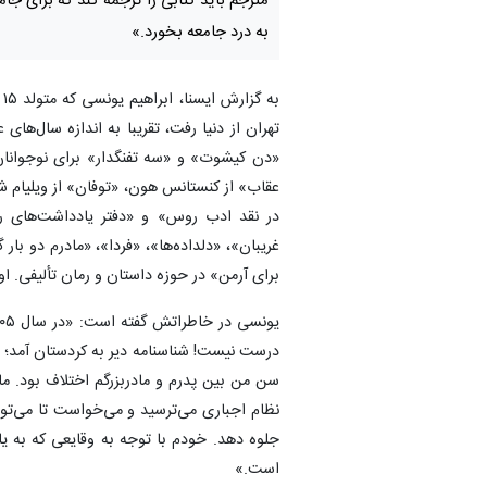
مترجم باید کتابی را ترجمه کند که برای جام
به درد جامعه بخورد.»
«دن کیشوت» و «سه تفنگدار» برای نوجوانان، 
عقاب» از کنستانس هون، «توفان» از ویلیام ش
در نقد ادب روس» و «دفتر یادداشت‌های ر
غریبان»، «دلداده‌ها»، «فردا»، «مادرم دو ب
برای آرمن» در حوزه داستان و رمان تألیفی. ا
سن من بین پدرم و مادربزرگم اختلاف بود. م
نظام اجباری می‌ترسید و می‌خواست تا می‌تواند
جلوه دهد. خودم با توجه به وقایعی که به یاد
است.»