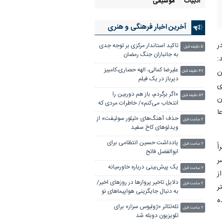
ادبيات
موسیقی
آخرین اخبار فرهنگی و هنری
 ۱۳۹۰ در ۸۵ سالگی در
تاکید استاندار مرکزی بر توجه جدی
۵ دقیقه قبل
به جانبازان جنگ رمضان
ند:
علیرضا کمالی، الهه حصاری،کامبیز
ن
۴۶ دقیقه قبل
دیرباز در یک فیلم
ی
«اگر برگردم، باز هم دوربین را
۵۹ دقیقه قبل
ن
انتخاب می‌کنم»/ خاطرات مردی که
ا
نیم‌قرن عکاس ماند
حذف آهنگ‌های «تیلور سوئیفت» از
۲ ساعت قبل
ویدئوهای کاخ سفید
یادداشت حسین انتظامی برای
۲ ساعت قبل
اً
ابوالفضل فاتح
ر سر
یک پیش‌بینی درباره خاورمیانه
۲ ساعت قبل
ز
دلایل تاخیر پروازها در روزهای اخیر/
۲ ساعت قبل
ر
به دنبال جایگزینی هواپیماهای نو
ه
هستیم
تله‌تئاتر «ژولیوس سزار» برای
۲ ساعت قبل
تلویزیون دوبله شد