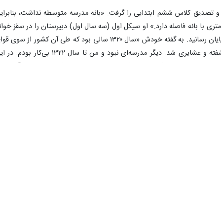
ا به پایان برد و تصدیق کلاس ششم ابتدایی را گرفت. «بانه مدرسه متوسطه نداشت، بنابرای
ری با بانه فاصله دارد.» او سیکل اول (سه سال اول) دبیرستان را در سقز خوان
و سال ۱۳۲۰ بود که سیکل اول متوسطه را به پایان رسانید. به گفته خودش «سال ۱۳۲۰ سالی بود که طی آن کشور از سوی 
متفقین اشغال شد. با اشغال کشور، منطقه آشفته و عشایری شد. دیگر مدرسه‌ای نبود و من تا سال ۱۳۲۲ بی‌کار بو
شایری دعوت کرد که چنانچه فرزند یا فرزندان واجد شرایطی دارند، آنها را ب
مدارس نظام (دبیرستان نظام و دانشکدة افسری) بفرستند. من واجد شرایط بودم. بنابراین در سال ۱۳۲۲ به تهران
دبیرستان نظام ثبت‌نام کردم. ابراهیم جوان در سال ۱۳۲۴ دیپلمش را گرفت و وارد دانشکده افسری
فارغ‌التحصیل و مأمور خدمت در لشکر چهار رضائیه (ارومیه) شد.
زدواج می‌کند و بچه‌دار می‌شود. یونسی در حادثه‌ای تیر می‌خورد... «رضائیه زیا
لمان و فرانسه می‌شود. به تهران که برمی‌گردد، در ذخایر ارتش که اداره‌ا
مربوط به تسلیحات و در خیابان سپه بوده، شروع به
وارد سازمانی سیاسی وابسته به حزب فراگیر آن زمان می‌شود. او از آن دوران چنین می‌گوید: «تا سال ۱۳۳۳ د
بودم. در این سال بود که پس از کودتای ۲۸ مرداد ۱۳۳۳ سازمان نظامی وابسته به حزب توده ایران کشف شد و عده زیادی 
گان بودم. بنابراین ما را به سرعت در گروه‌های دوازده‌نفری به «دادگاه‌ها