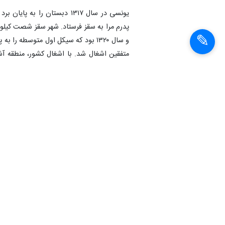
یونسی در سال ۱۳۱۷ دبستان ر
پدرم مرا به سقز فرستاد. شهر سقز شصت کیلومت
سال، ارتش طی بخشنامه‌ای از خانواده‌های ع
ستوان دومی رسته سوار دو از دانشکده افسری 
بعد از انتقال به لشکر چهار رضائیه، همان‌جا ا
برف می‌بارید... پایم را بریدند...».
از طرف ارتش برای ساختن پای مصنوعی راهی آ
افسران بازداشت شدند. من هم جزء بازداشت‌شد