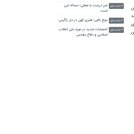
خبر درست یا جعلی؛ مساله این
۳ ساعت قبل
ن
است
د
موج بافی؛ هنری کهن در دل زاگرس
۳ ساعت قبل
قوای
انتصابات جدید در موزه ملی انقلاب
۳ ساعت قبل
دم. در این
اسلامی و دفاع مقدس
ه
رونمایی از کتاب محرم و عاشورا در
۳ ساعت قبل
 آمدم و در
آرشیو اسناد وزارت امور خارجه
 شد.» در سال ۱۳۲۷ با درجه
آغاز نام‌نویسی دوره آنلاین آموزش
۴ ساعت قبل
اصول خبرنگاری در ایسنا
پخش ۹ سریال جدید/ خبرهایی از
۴ ساعت قبل
د
«پایتخت ۸» و سریال‌های مهران
مدیری و سعید آقاخانی
مجروحِ حمله آمریکا به سایت
۴ ساعت قبل
جبالبارز جیرفت، شهید شد
ی
بیش از ۱۰۰ خبرنگار در یک سال اخیر
۴ ساعت قبل
 کار می‌کند. آن روزها نه می‌نوشته، نه ترجمه می‌کرده است تا سال ۱۳۳۲ که
اخراج شدند
ر ذخایر ارتش
رئیس سازمان اسناد ملی: آنچه
۴ ساعت قبل
از
سبب تفرقه بین مسلمانان شود با
روح و پیام عاشورا سازگار نیست
ی
عراقچی: "نهضت خون‌خواهی" امام
۴ ساعت قبل