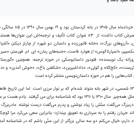
عه مفید باشد و
به گزارش ایسنا، ابراهیم یونسی که متولد ۱۵ خردادماه سال ۱۳۰۵ در بانه‌ کردستان بود و ۱۹ بهمن سال
تهران از دنیا رفت، تقریبا به اندازه سال‌های عمرش کتاب داشت؛ از ۸۳ عنوان کتاب تألیف و ترجمه‌اش این عنوان‌ها هست
«آرزوهای بزرگ»، «خانه قانون‌زده و داستان دو شهر» از چارلز دیکنز، «آشیا
کسپیر، «اسپارتاکوس» از هوارد فاست، «جنبه‌های رمان» ای. ام. فورستر، «سیر
وزانه یک نویسنده» فئودور داستایوسکی در حوزه ترجمه. همچنین «گورستا
ار گریست»، «کج‌کلاه و کولی»، «داداشیرین»، «شکفتن باغ»، «خوش آمدی» و «دع
و کتاب‌هایی را هم در حوزه داستان‌نویسی منتشر کرده است.
یونسی در خاطراتش گفته است: «در سال ۱۳۰۵ شمسی، در شهر بانه متولد شده‌ام که بر نوار مرزی است. اما این تاریخ ظاهر
درست نیست! شناسنامه دیر به کردستان آمد؛ مثل همه‌چیز. سال ۱۳۱۰ یا ۱۳۱۱ بود که شناسنامه برای من گرفتند. یادم هست ب
ادربزرگ می‌گفت سنّش را زیاد نوشتی و پدرم می‌گفت درست نوشته. مادربزرگ ا
 جریان رفتنم را به سربازی به تعویق بیندازد؛ بنابراین سعی می‌کرد مرا کوچکت
 دارم، خیال می‌کنم دو سه سالی بزرگتر از این سنّی باشم که در شناسنامه آمد