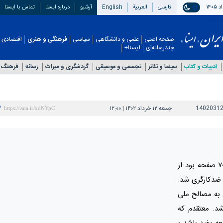
فارسی
العربیة
English
آرشیو
درباره ایسنا
تماس با ایسنا
صفحه اصلی
علمی و دانشگاهی
سیاسی
فرهنگی و هنری
اقتصادی
چندرسانه‌ای
ایسنا+
ادبیات و کتاب
سینما و تئاتر
تجسمی و موسیقی
گردشگری و میراث
رسانه
فرهنگ 
1402031
جمعه ۱۲ خرداد ۱۴۰۲ | ۱۲:۰۰
«یادم می‌آید کتابی را به اسم شرلِی که ۷۰۰ صفحه بود از
 ضدکارگری شد.
ن به مصالح ملی
شد. معتقدم که