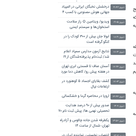
روان‌شناس مراجعه کرد؟
درخشش نخبگان ایرانی در المپیاد
دیروز ۲۱:۴۲
ج
جهانی هوش مصنوعی با کسب ۴
ه
مدال
ویدیو/ ویتامین D؛ راز سلامت
دیروز ۱۹:۰۵
ه
استخوان‌ها و سیستم ایمنی
ابولا جان بیش از ۳۰۰ کودک را در
دیروز ۱۸:۲۱
کنگو گرفته است
ه
نتایج آزمون مدارس سمپاد اعلام
دیروز ۱۸:۱۴
ت
شد/ ثبت‌نام پذیرفته‌شدگان از ۱۹
مرداد
د
آسمان صاف تا قسمتی ابری تهران
دیروز ۱۷:۲۴
م
در هفته پیش رو/ کاهش دما مورد
انتظار است
کشف بقایای اجساد ۵ کوهنورد در
دیروز ۱۷:۰۳
ارتفاعات نپال
ه
اروپا در محاصره گرما و خشکسالی
دیروز ۱۴:۴۴
صدور بیش از ۹۰ درصد هدایت
دیروز ۱۴:۰۱
تحصیلی نهمی ها/ پیش ثبت نام ۷۰
ه
درصد دانش اموزان متوسطه اول
یکطرفه شدن جاده چالوس و آزادراه
دیروز ۱۳:۵۷
تهران–شمال از ساعت ۱۴
انتصاب نخستین نماینده ایران در
دیروز ۱۳:۱۲