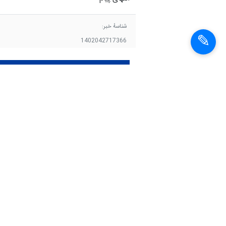
شناسهٔ خبر:
1402042717366
شوراي شهر تهران
ميراث فرهنگي