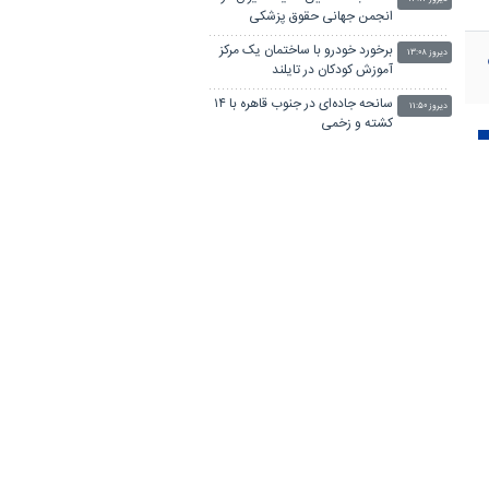
انجمن جهانی حقوق پزشکی
برخورد خودرو با ساختمان یک مرکز
دیروز ۱۳:۰۸
آموزش کودکان در تایلند
سانحه جاده‌ای در جنوب قاهره با ۱۴
دیروز ۱۱:۵۰
کشته و زخمی
بحران‌های امروز دیگر ناگهانی و
دیروز ۱۱:۳۱
پرصدا نیستند/ بحران معنا در عصر
مخاطرات سیستمیک
نوجوان تایلندی قبل از حمله به
دیروز ۱۱:۱۸
مدرسه، پدربزرگ و مادربزرگ خود را
کشته بود
۳ سانحه مرگبار طی یک هفته در
دیروز ۱۰:۲۳
بزرگراه‌های تهران؛ هشدار دوباره به
رانندگان و عابران
۷کشته و مصدوم در تصادف مرگبار
دیروز ۱۰:۱۰
پژو پارس و ساینا در اصفهان
اتاق‌های کشتار غیرمجاز دام در
دیروز ۱۰:۱۰
نجف‌آباد شناسایی و تعطیل شدند
باد و گردوخاک در بخش‌هایی از
دیروز ۰۹:۵۰
کشور/ دریای مازندران مواج است
پرداخت مطالبات بازنشستگان در
دیروز ۰۹:۴۳