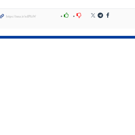
۰
۰
محله سنگلج